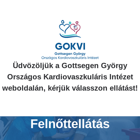
Ugrás
a
tartalomra
Üdvözöljük a Gottsegen György
Országos Kardiovaszkuláris Intézet
weboldalán, kérjük válasszon ellátást!
Felnőttellátás