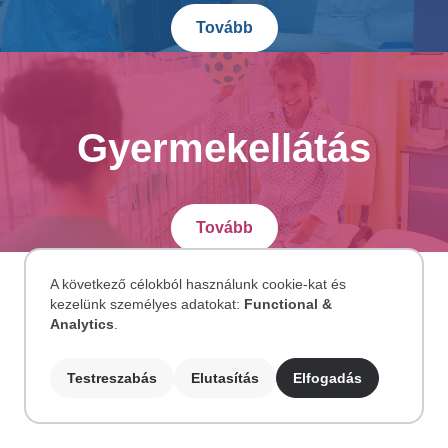
Tovább
Gyermekellátás
Tovább
A következő célokból használunk cookie-kat és
kezelünk személyes adatokat:
Functional &
Személyes
Analytics
.
adatok
Testreszabás
Elutasítás
Elfogadás
és