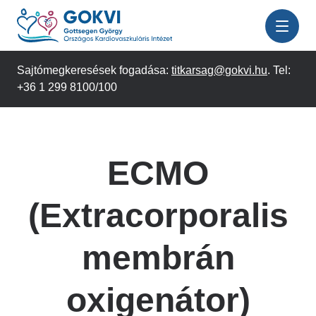
Ugrás
a
tartalomra
Sajtómegkeresések fogadása:
titkarsag@gokvi.hu
. Tel:
+36 1 299 8100/100
ECMO
(Extracorporalis
membrán
oxigenátor)