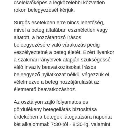
cselekvőképes a legközelebbi közvetlen
rokon belegyezését kérjük.
Sürgős esetekben erre nincs lehetőség,
mivel a beteg általában eszméletlen vagy
altatott, a hozzátartozó írásos
beleegyezésére való várakozás pedig
veszélyeztetné a beteg életét. Ezért ilyenkor
a szakmai irányelvek alapján szükségessé
váló invazív beavatkozásokat írásos
beleegyező nyilatkozat nélkül végezzük el,
vélelmezve a beteg hozzájárulását az
életmentő beavatkozáshoz.
Az osztályon zajló folyamatos és
gördülékeny betegellátás biztosítása
érdekében a betegek látogatására naponta
két alkalommal: 7:30-tól - 8:30-ig, valamint