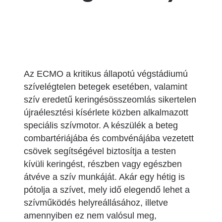
Az ECMO a kritikus állapotú végstádiumú
szívelégtelen betegek esetében, valamint
szív eredetű keringésösszeomlás sikertelen
újraélesztési kísérlete közben alkalmazott
speciális szívmotor. A készülék a beteg
combartériájába és combvénájába vezetett
csövek segítségével biztosítja a testen
kívüli keringést, részben vagy egészben
átvéve a szív munkáját. Akár egy hétig is
pótolja a szívet, mely idő elegendő lehet a
szívműködés helyreállásához, illetve
amennyiben ez nem valósul meg,