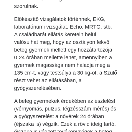
szorulnak.
Előkészítő vizsgálatok történnek, EKG,
laboratóriumi vizsgálat, Echo, MRTG, stb.
A családbarát ellátás keretein belül
valósulhat meg, hogy az osztályon fekvő
beteg gyermek mellett egy hozzátartozója
0-24 órában mellette lehet, amennyiben a
gyermek magassága nem haladja meg a
135 cm-t, vagy testsúlya a 30 kg-ot. a Szülő
részt vehet az ellátásában, a
gyógyszerelésében.
A beteg gyermekek érdekében az észlelést
(vérnyomás, pulzus, légzésszám mérés) és
a gyógyszerelést a nővérek 24 órában
(éjszaka is) végzik. Ezek a rövid ideig tartó,
éjszaka is végzett tevékenységek a beteg