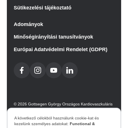
Sütikezelési tájékoztató
Adományok
Minőségirányítási tanusítványok
Európai Adatvédelmi Rendelet (GDPR)
© 2026 Gottsegen György Országos Kardiovaszkuláris
Intézet. Minden jog fenntartva.
Az oldalt az Integral Vision készítette.
A következő célokból használunk cookie-kat és
kezelünk személyes adatokat:
Functional &