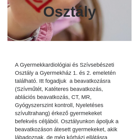
Osztály
A Gyermekkardiológiai és Szívsebészeti
Osztály a Gyermekház 1. és 2. emeletén
található. Itt fogadjuk a beavatkozásra
(Szívműtét, Katéteres beavatkozás,
ablációs beavatkozás, CT, MR,
Gyógyszerszint kontroll, Nyeletéses
szívultrahang) érkező gyermekeket
befekvés céljából. Osztályunkon ápoljuk a
beavatkozáson átesett gyermekeket, akik
lábadoznak, de még kórházi ellátásra