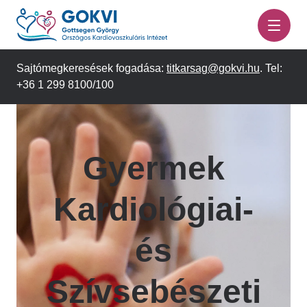
Ugrás
a
tartalomra
Sajtómegkeresések fogadása:
titkarsag@gokvi.hu
. Tel:
+36 1 299 8100/100
Gyermek
Kardiológiai-
és
Szívsebészeti