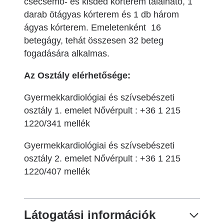
csecsemő- és kisded kórterem található, 1
darab ötágyas kórterem és 1 db három
ágyas kórterem. Emeletenként 16
betegágy, tehát összesen 32 beteg
fogadására alkalmas.
Az Osztály elérhetősége:
Gyermekkardiológiai és szívsebészeti
osztály 1. emelet Nővérpult : +36 1 215
1220/341 mellék
Gyermekkardiológiai és szívsebészeti
osztály 2. emelet Nővérpult : +36 1 215
1220/407 mellék
Látogatási információk