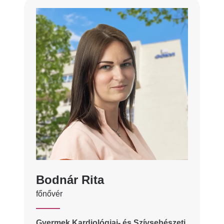
Bodnár Rita
főnővér
Gyermek Kardiológiai- és Szívsebészeti