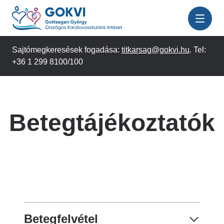
Ugrás
a
tartalomra
Sajtómegkeresések fogadása:
titkarsag@gokvi.hu
. Tel:
+36 1 299 8100/100
Betegtájékoztatók
Betegfelvétel