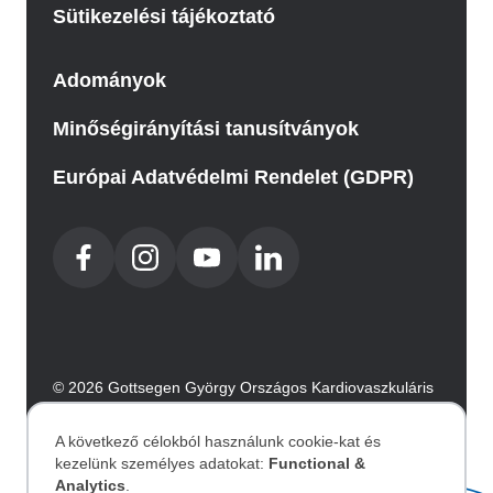
Sütikezelési tájékoztató
Adományok
Minőségirányítási tanusítványok
Európai Adatvédelmi Rendelet (GDPR)
© 2026 Gottsegen György Országos Kardiovaszkuláris
Intézet. Minden jog fenntartva.
Az oldalt az Integral Vision készítette.
A következő célokból használunk cookie-kat és
kezelünk személyes adatokat:
Functional &
Analytics
.
Akadálymentesítési nyilatkozat