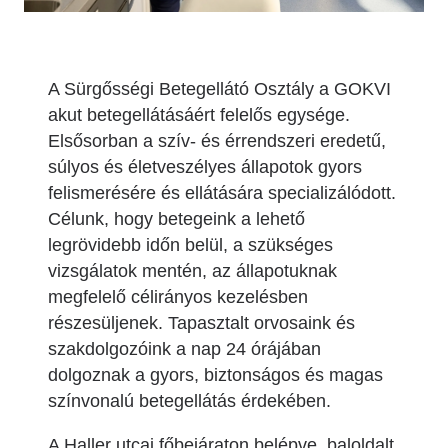
A Sürgősségi Betegellátó Osztály a GOKVI
akut betegellátásáért felelős egysége.
Elsősorban a szív- és érrendszeri eredetű,
súlyos és életveszélyes állapotok gyors
felismerésére és ellátására specializálódott.
Célunk, hogy betegeink a lehető
legrövidebb időn belül, a szükséges
vizsgálatok mentén, az állapotuknak
megfelelő célirányos kezelésben
részesüljenek. Tapasztalt orvosaink és
szakdolgozóink a nap 24 órájában
dolgoznak a gyors, biztonságos és magas
színvonalú betegellátás érdekében.
A Haller utcai főbejáraton belépve, baloldalt