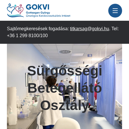
Ugrás
a
tartalomra
Sajtómegkeresések fogadása:
titkarsag@gokvi.hu
. Tel:
+36 1 299 8100/100
Sürgősségi
Betegellátó
Osztály