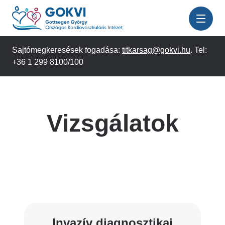
Ugrás
a
tartalomra
Sajtómegkeresések fogadása:
titkarsag@gokvi.hu
. Tel:
+36 1 299 8100/100
Vizsgálatok
Invazív diagnosztikai