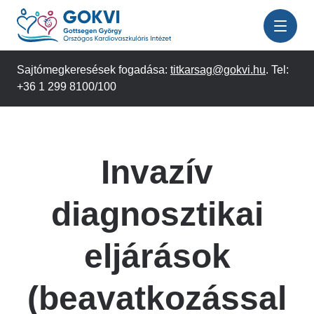
Ugrás
a
tartalomra
Sajtómegkeresések fogadása:
titkarsag@gokvi.hu
. Tel:
+36 1 299 8100/100
Invazív
diagnosztikai
eljárások
(beavatkozással