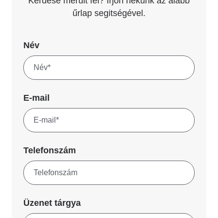
Kérdése merült fel? Írjon nekünk az alább
űrlap segitségével.
Név
E-mail
Telefonszám
Üzenet tárgya