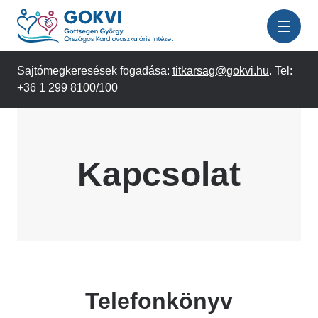
Ugrás
a
tartalomra
Sajtómegkeresések fogadása:
titkarsag@gokvi.hu
. Tel:
+36 1 299 8100/100
Kapcsolat
Telefonkönyv