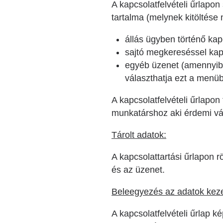
A kapcsolatfelvételi űrlapon
tartalma (melynek kitöltése
állás ügyben történő kap
sajtó megkereséssel kapc
egyéb üzenet (amennyibe
választhatja ezt a menüb
A kapcsolatfelvételi űrlapon
munkatárshoz aki érdemi vála
Tárolt adatok:
A kapcsolattartási űrlapon 
és az üzenet.
Beleegyezés az adatok kez
A kapcsolatfelvételi űrlap 