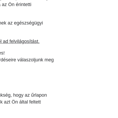
 az Ön érintetti
nek az egészségügyi
ad felvilágosítást.
es!
rdéseire válaszoljunk meg
ükség, hogy az űrlapon
 azt Ön által feltett