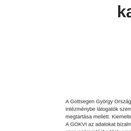
k
Katéter Terápiás Oszt
Kardiológiai Képalko
Radiológiai Osztály
A Gottsegen György Országos
intézménybe látogatók szem
megtartása mellett. Kiemelte
A GOKVI az adatokat bizalm