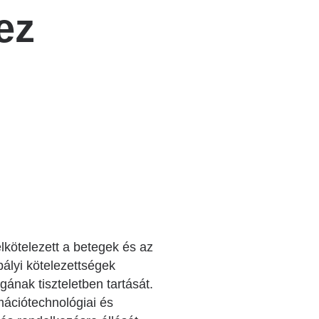
ez
kötelezett a betegek és az
ályi kötelezettségek
gának tiszteletben tartását.
mációtechnológiai és