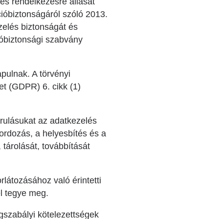
és rendelkezésre állását
cióbiztonságáról szóló 2013.
ezelés biztonságát és
óbiztonsági szabvány
pulnak. A törvényi
t (GDPR) 6. cikk (1)
rulásukat az adatkezelés
ordozás, a helyesbítés és a
tárolását, továbbítását
látozásához való érintetti
l tegye meg.
gszabályi kötelezettségek