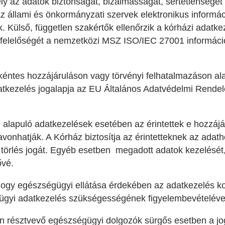
ly az adatok biztonságát, bizalmasságát, sértetlenségét 
az állami és önkormányzati szervek elektronikus informá
nik. Külső, független szakértők ellenőrzik a kórházi adatk
gfelelőségét a nemzetközi MSZ ISO/IEC 27001 informáci
kéntes hozzájáruláson vagy törvényi felhatalmazáson ala
tkezelés jogalapja az EU Általános Adatvédelmi Rendele
alapuló adatkezelések esetében az érintettek e hozzájá
onhatják. A Kórház biztosítja az érintetteknek az adath
a törlés jogát. Egyéb esetben megadott adatok kezelését, 
ővé.
 hogy egészségügyi ellátása érdekében az adatkezelés kor
ügyi adatkezelés szükségességének figyelembevételéve
n résztvevő egészségügyi dolgozók sürgős esetben a jo