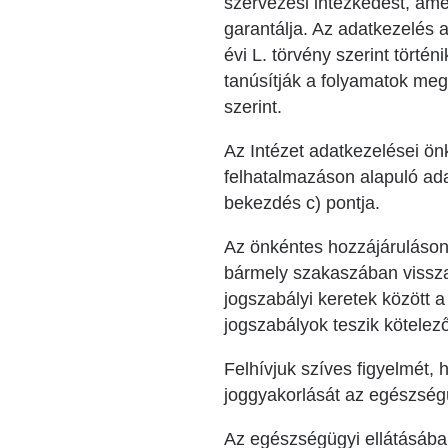
szervezési intézkedést, ame
garantálja. Az adatkezelés 
évi L. törvény szerint törté
tanúsítják a folyamatok me
szerint.
Az Intézet adatkezelései ön
felhatalmazáson alapuló ada
bekezdés c) pontja.
Az önkéntes hozzájáruláson 
bármely szakaszában visszav
jogszabályi keretek között 
jogszabályok teszik kötelez
Felhívjuk szíves figyelmét,
joggyakorlását az egészség
Az egészségügyi ellátásába