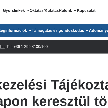
Domain
Gyorslinkek
Oktatás/Kutatás
Rólunk
Kapcsolat
menu
Járóbeteg Irányítási Rendszer
Bemutatkozás/vezetős
teginformációk
Támogatás és gondoskodás
Adomány
for
Országos Online Várólista
Rendezvényeink
Rendszer
Osztály
.hu
Orvosaink
. Tel: +36 1 299 8100/100
Pszichológusok
Híreink
GOKVI
EESZT - Egészségablak
 Osztály
Beavatkozások
Gyógytornászok
Dolgozz a GOKVI-ban!
EESZT - Információs portál
(alt)
Vizsgálatok
Gyógyszertár
Pályázatok
Sürgősségi ügyeletkereső
láris ITO
Leletek és laboreredmények
Csoportos foglalkozások
Egészségfejlesztő kórh
ezelési Tájékozt
lekérése
felnőtt betegeinknek
Egységes alapellátási ügyeleti
bészet
Közérdekű adatok
rendszer
Egészségügyi dokumentáció
Prevenció
apon keresztül tö
kikérő lap
Háziorvosi körzetek Pest
tó Osztály
Szociális munkás
vármegyére vonatkozóan