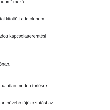
ogadom” mező
l kitöltött adatok nem
dott kapcsolatteremtési
hónap.
thatatlan módon törlésre
an bővebb tájékoztatást az