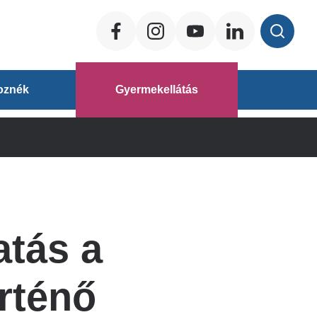
Social
ég
oznék
Gyermekellátás
áz
atás a
rténő