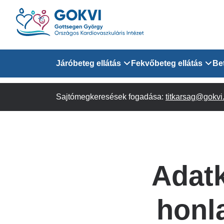
Ugrás
a
tartalomra
Domain
Járóbeteg ellátás
Fekvőbeteg ellátás
Be
menu
Sajtómegkeresések fogadása:
Járóbeteg Információk
Felnőtt Kardiológiai 
titkarsag@gokvi
for
Szakrendeléseink
Felnőtt Szívsebészeti
Érsebészeti Osztály
GOKVI
Felnőtt Kardiovaszku
Adatk
(main)
Felnőtt Szív- és Érse
AITO
honl
Sürgősségi Betegellá