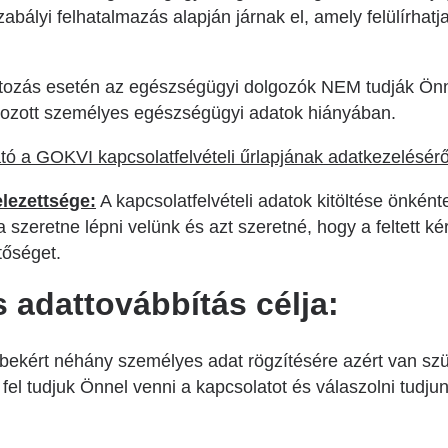
abályi felhatalmazás alapján járnak el, amely felülírhatja
átozás esetén az egészségügyi dolgozók NEM tudják Ön
ározott személyes egészségügyi adatok hiányában.
tó a GOKVI kapcsolatfelvételi űrlapjának adatkezeléséről 
lezettsége:
A kapcsolatfelvételi adatok kitöltése önként
zeretne lépni velünk és azt szeretné, hogy a feltett ké
tőséget.
 adattovábbítás célja:
n bekért néhány személyes adat rögzítésére azért van sz
 fel tudjuk Önnel venni a kapcsolatot és válaszolni tudjunk