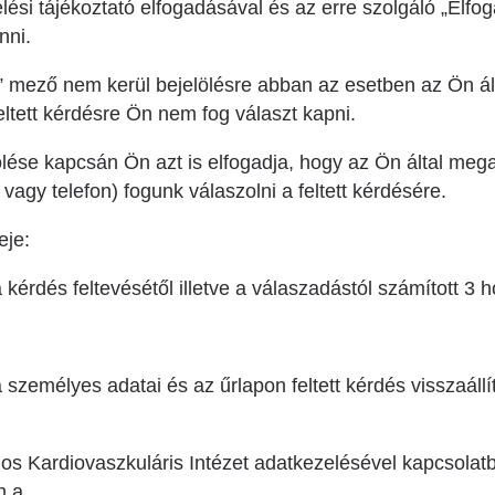
lési tájékoztató elfogadásával és az erre szolgáló „Elf
nni.
mező nem kerül bejelölésre abban az esetben az Ön álta
feltett kérdésre Ön nem fog választ kapni.
ése kapcsán Ön azt is elfogadja, hogy az Ön által mega
agy telefon) fogunk válaszolni a feltett kérdésére.
eje:
kérdés feltevésétől illetve a válaszadástól számított 3 
személyes adatai és az űrlapon feltett kérdés visszaállí
s Kardiovaszkuláris Intézet adatkezelésével kapcsolatb
n a