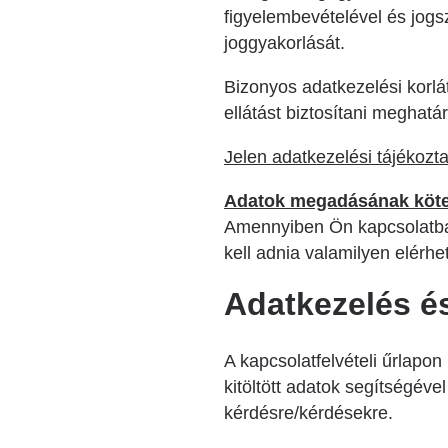
figyelembevételével és jogsz
joggyakorlását.
Bizonyos adatkezelési korl
ellátást biztosítani meghat
Jelen adatkezelési tájékozta
Adatok megadásának köte
Amennyiben Ön kapcsolatba s
kell adnia valamilyen elérhe
Adatkezelés és
A kapcsolatfelvételi űrlapo
kitöltött adatok segítségével
kérdésre/kérdésekre.