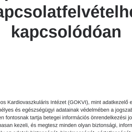
Betegtájékoztatók
apcsolatfelvételh
ály
Rehabilitáció Füreden
Patika ügyeleti link Pest
Látogatóknak
vármegyére vonatkozóan
tó Osztály
kapcsolódóan
Szolgáltatásaink
Egészségértés
A szív atlasza
Nemzeti szívinfarktus regiszter
 Kardiovaszkuláris Intézet (GOKVI), mint adatkezelő el
élyes és egészségügyi adatainak védelmében a jogszab
n fontosnak tartja betegei információs önrendelkezési jo
asan kezeli, és megtesz minden olyan biztonsági, infor