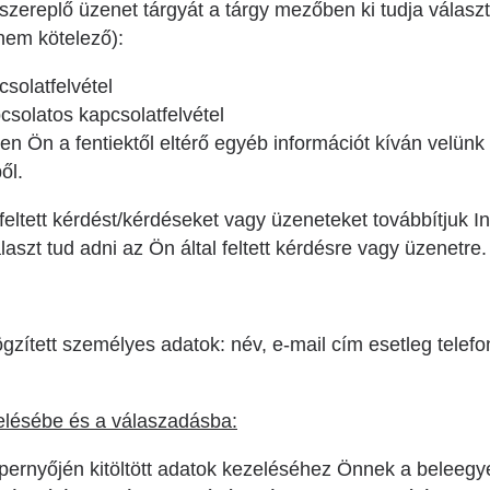
 szereplő üzenet tárgyát a tárgy mezőben ki tudja választ
 nem kötelező):
csolatfelvétel
solatos kapcsolatfelvétel
n Ön a fentiektől eltérő egyéb információt kíván velün
ől.
 feltett kérdést/kérdéseket vagy üzeneteket továbbítjuk I
szt tud adni az Ön által feltett kérdésre vagy üzenetre.
rögzített személyes adatok: név, e-mail cím esetleg tele
elésébe és a válaszadásba:
képernyőjén kitöltött adatok kezeléséhez Önnek a beleeg