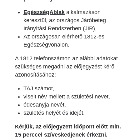
EgészségAblak
alkalmazáson
keresztül, az országos Járóbeteg
Irányítási Rendszerben (JIR),
Az országosan elérhető 1812-es
Egészségvonalon.
A 1812 telefonszámon az alábbi adatokat
szükséges megadni az előjegyzést kérő
azonosításához:
TAJ számot,
viselt név mellett a születési nevet,
édesanyja nevét,
születés helyét és idejét.
Kérjük, az előjegyzett időpont előtt min.
15 perccel szíveskedjenek érkezni.