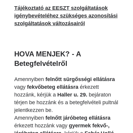
Tájékoztató az EESZT szolgáltatások
igénybevételéhez szükséges azonosítási
szolgáltatások változásairól
HOVA MENJEK? - A
Betegfelvételről
Amennyiben
felnőtt
sürgősségi ellátásra
vagy
fekvőbeteg ellátásra
érkezett
hozzánk, kérjük a
Haller u. 29.
bejáraton
térjen be hozzánk és a betegfelvételi pultnál
jelentkezzen be.
Amennyiben
felnőtt járóbeteg ellátásra
érkezett hozzánk vagy
gyermek fekvő-,