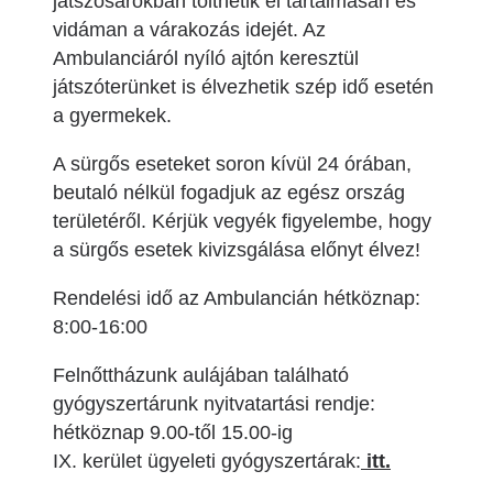
játszósarokban tölthetik el tartalmasan és
vidáman a várakozás idejét. Az
Ambulanciáról nyíló ajtón keresztül
játszóterünket is élvezhetik szép idő esetén
a gyermekek.
A sürgős eseteket soron kívül 24 órában,
beutaló nélkül fogadjuk az egész ország
területéről. Kérjük vegyék figyelembe, hogy
a sürgős esetek kivizsgálása előnyt élvez!
Rendelési idő az Ambulancián hétköznap:
8:00-16:00
Felnőttházunk aulájában található
gyógyszertárunk nyitvatartási rendje:
hétköznap 9.00-től 15.00-ig
IX. kerület ügyeleti gyógyszertárak:
itt.