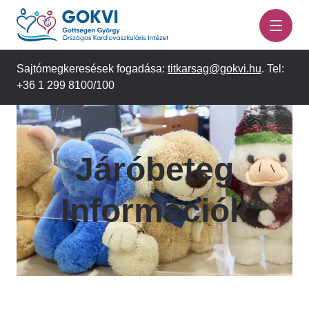
Ugrás
a
tartalomra
Sajtómegkeresések fogadása:
titkarsag@gokvi.hu
. Tel:
+36 1 299 8100/100
Járóbeteg
Információk