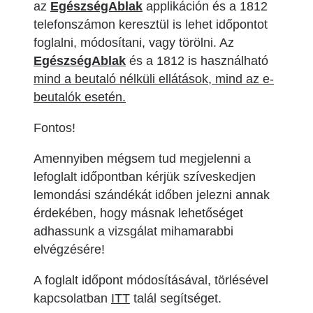
az
EgészségAblak
applikáción és a 1812
telefonszámon keresztül is lehet időpontot
foglalni, módosítani, vagy törölni. Az
EgészségAblak
és a 1812 is használható
mind a beutaló nélküli ellátások, mind az e-
beutalók esetén.
Fontos!
Amennyiben mégsem tud megjelenni a
lefoglalt időpontban kérjük szíveskedjen
lemondási szándékát időben jelezni annak
érdekében, hogy másnak lehetőséget
adhassunk a vizsgálat mihamarabbi
elvégzésére!
A foglalt időpont módosításával, törlésével
kapcsolatban
ITT
talál segítséget.