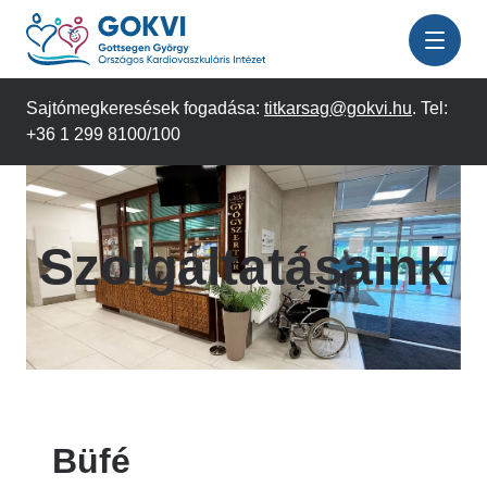
Ugrás
a
tartalomra
Sajtómegkeresések fogadása:
titkarsag@gokvi.hu
. Tel:
+36 1 299 8100/100
Szolgáltatásaink
Büfé