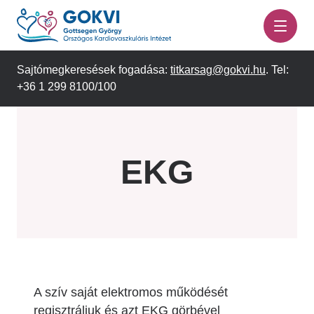
Ugrás
a
tartalomra
Sajtómegkeresések fogadása:
titkarsag@gokvi.hu
. Tel:
+36 1 299 8100/100
EKG
A szív saját elektromos működését
regisztráljuk és azt EKG görbével