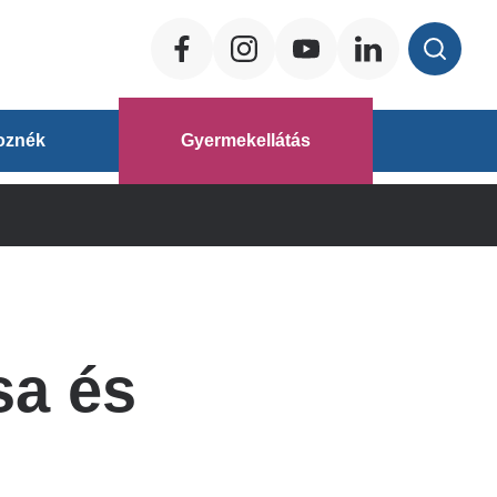
Social
ég
oznék
Gyermekellátás
áz
sa és