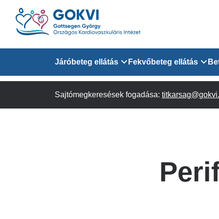
Ugrás
a
tartalomra
Domain
Járóbeteg ellátás
Fekvőbeteg ellátás
Be
menu
Sajtómegkeresések fogadása:
Járóbeteg Információk
Felnőtt Kardiológiai 
titkarsag@gokvi
for
Szakrendeléseink
Felnőtt Szívsebészeti
Érsebészeti Osztály
GOKVI
Felnőtt Kardiovaszku
Peri
(main)
Felnőtt Szív- és Érse
AITO
Sürgősségi Betegellá