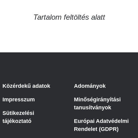
Betegtájékoztatók
ály
Rehabilitáció Füreden
Patika ügyeleti link Pest
Tartalom feltöltés alatt
Látogatóknak
vármegyére vonatkozóan
tó Osztály
Szolgáltatásaink
Egészségértés
A szív atlasza
Nemzeti szívinfarktus regiszter
Közérdekű adatok
Adományok
Impresszum
Minőségirányítási
tanusítványok
Sütikezelési
tájékoztató
Európai Adatvédelmi
Rendelet (GDPR)