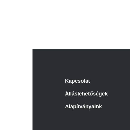
Katéter Terápiás Oszt
Kardiológiai Képalko
Radiológiai Osztály
Kapcsolat
Álláslehetőségek
Alapítványaink