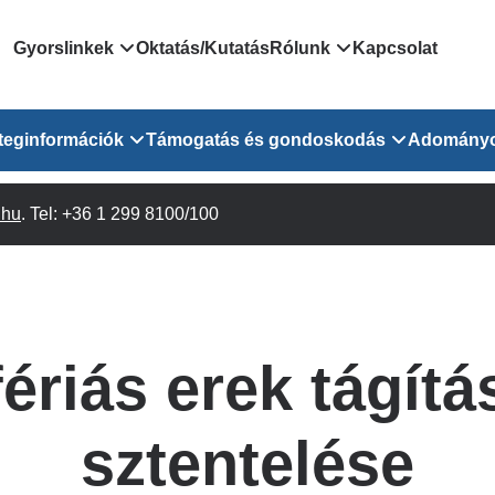
Domain
Gyorslinkek
Oktatás/Kutatás
Rólunk
Kapcsolat
menu
Járóbeteg Irányítási Rendszer
Bemutatkozás/vezetős
teginformációk
Támogatás és gondoskodás
Adomány
for
Országos Online Várólista
Rendezvényeink
Rendszer
Osztály
.hu
Orvosaink
. Tel: +36 1 299 8100/100
Pszichológusok
Híreink
GOKVI
EESZT - Egészségablak
 Osztály
Beavatkozások
Gyógytornászok
Dolgozz a GOKVI-ban!
EESZT - Információs portál
(alt)
Vizsgálatok
Gyógyszertár
Pályázatok
Sürgősségi ügyeletkereső
láris ITO
Leletek és laboreredmények
Csoportos foglalkozások
Egészségfejlesztő kórh
fériás erek tágítá
lekérése
felnőtt betegeinknek
Egységes alapellátási ügyeleti
bészet
Közérdekű adatok
rendszer
Egészségügyi dokumentáció
Prevenció
sztentelése
kikérő lap
Háziorvosi körzetek Pest
tó Osztály
Szociális munkás
vármegyére vonatkozóan