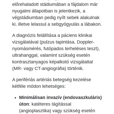
előrehaladott stádiumában a fájdalom már
nyugalmi állapotban is jelentkezik, a
végstádiumban pedig nyílt sebek alakulnak
ki, illetve lelassul a sebgyógyulás a lábakon.
A diagnózis felállítása a páciens klinikai
vizsgálatával (pulzus tapintása, Doppler-
nyomásmérés, futópados terheléses teszt),
ultrahanggal, valamint szükség esetén
kontrasztanyagos képalkotó vizsgálattal
(MR- vagy CT-angiográfia) történik.
A perifériás artériás betegség kezelése
kétféle módon lehetséges:
Minimálisan invazív (endovaszkuláris)
úton
: katéteres tágítással
(angioplasztika) vagy szükség esetén