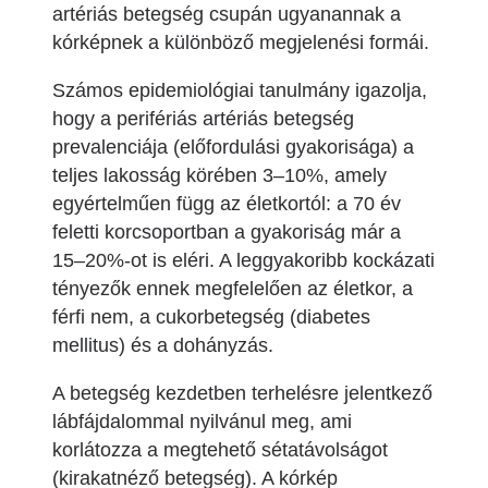
artériás betegség csupán ugyanannak a
kórképnek a különböző megjelenési formái.
Számos epidemiológiai tanulmány igazolja,
hogy a perifériás artériás betegség
prevalenciája (előfordulási gyakorisága) a
teljes lakosság körében 3–10%, amely
egyértelműen függ az életkortól: a 70 év
feletti korcsoportban a gyakoriság már a
15–20%-ot is eléri. A leggyakoribb kockázati
tényezők ennek megfelelően az életkor, a
férfi nem, a cukorbetegség (diabetes
mellitus) és a dohányzás.
A betegség kezdetben terhelésre jelentkező
lábfájdalommal nyilvánul meg, ami
korlátozza a megtehető sétatávolságot
(kirakatnéző betegség). A kórkép