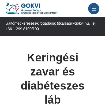
Ugrás
a
tartalomra
Sajtómegkeresések fogadása:
titkarsag@gokvi.hu
. Tel:
+36 1 299 8100/100
Keringési
zavar és
diabéteszes
láb