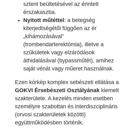
sztent beültetésével az érintett
érszakaszba.
Nyitott műtéttel
: a betegség
kiterjedtségétől függően az ér
„kihámozásával”
(trombendarterektómia), illetve a
szűkületek vagy elzáródások
áthidalásával (bypassműtét), amihez
saját vénát vagy műeret használnak.
Ezen kórkép komplex sebészeti ellátása a
GOKVI Érsebészeti Osztályának
kiemelt
szakterülete. A kezelés minden esetben
személyre szabottan és interdiszciplináris
(orvosi szakterületek közötti)
együttműködésben történik.