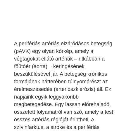
A perifériás artériás elzáródásos betegség
(pAVK) egy olyan kórkép, amely a
végtagokat ellátó artériák – ritkábban a
főütőér (aorta) – keringésének
beszűkülésével jár. A betegség krónikus
formájának hátterében túlnyomórészt az
érelmeszesedés (arterioszklerózis) áll. Ez
napjaink egyik leggyakoribb
megbetegedése. Egy lassan előrehaladó,
összetett folyamatról van szó, amely a test
összes artériás régióját érintheti. A
szívinfarktus, a stroke és a perifériás