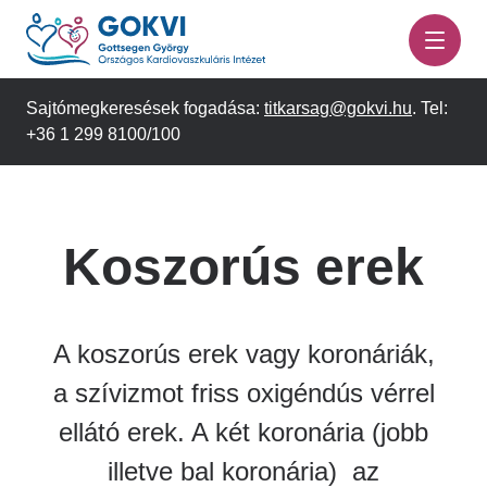
Ugrás
a
tartalomra
Sajtómegkeresések fogadása:
titkarsag@gokvi.hu
. Tel:
+36 1 299 8100/100
Koszorús erek
A koszorús erek vagy koronáriák,
a szívizmot friss oxigéndús vérrel
ellátó erek. A két koronária (jobb
illetve bal koronária) az