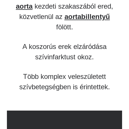
aorta
kezdeti szakaszából ered,
közvetlenül az
aortabillentyű
fölött.
A koszorús erek elzáródása
szívinfarktust okoz.
Több komplex veleszületett
szívbetegségben is érintettek.