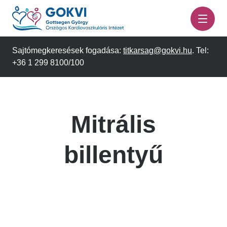
Ugrás
a
tartalomra
Sajtómegkeresések fogadása:
titkarsag@gokvi.hu
. Tel:
+36 1 299 8100/100
Mitrális
billentyű