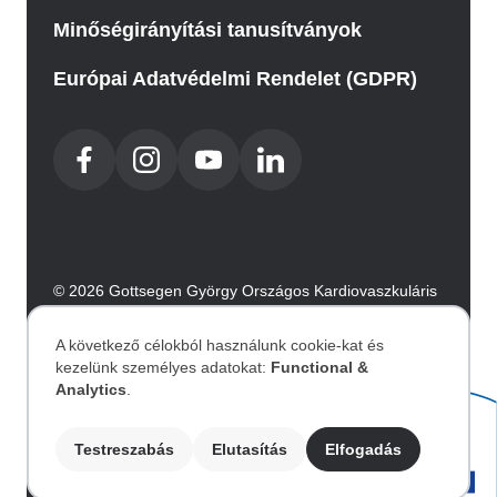
Minőségirányítási tanusítványok
Európai Adatvédelmi Rendelet (GDPR)
© 2026 Gottsegen György Országos Kardiovaszkuláris
Intézet. Minden jog fenntartva.
Az oldalt az Integral Vision készítette.
A következő célokból használunk cookie-kat és
kezelünk személyes adatokat:
Functional &
Személyes
Analytics
.
Akadálymentesítési nyilatkozat
adatok
Testreszabás
Elutasítás
Elfogadás
Image