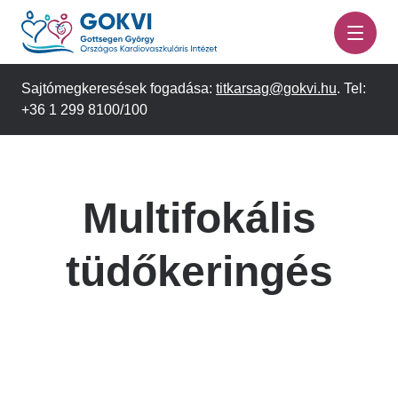
Ugrás
a
tartalomra
Sajtómegkeresések fogadása:
titkarsag@gokvi.hu
. Tel:
+36 1 299 8100/100
Multifokális
tüdőkeringés