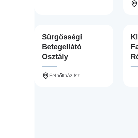
Sürgősségi
Kl
Betegellátó
F
Osztály
R
Felnőttház fsz.
Oldalszámozás