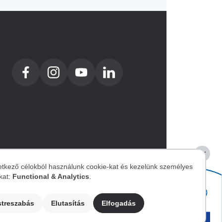
etkező célokból használunk cookie-kat és kezelünk személyes
kat:
Functional & Analytics
.
zemélyes
Image
streszabás
Elutasítás
Elfogadás