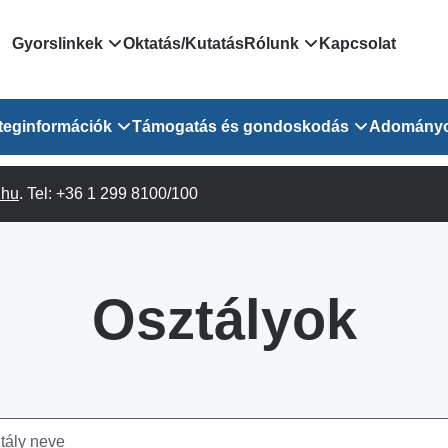
Domain
Gyorslinkek
Oktatás/Kutatás
Rólunk
Kapcsolat
menu
Járóbeteg Irányítási Rendszer
Bemutatkozás/vezetős
teginformációk
Támogatás és gondoskodás
Adomány
for
Országos Online Várólista
Rendezvényeink
Rendszer
Osztály
.hu
Orvosaink
. Tel: +36 1 299 8100/100
Pszichológusok
Híreink
GOKVI
EESZT - Egészségablak
 Osztály
Beavatkozások
Gyógytornászok
Dolgozz a GOKVI-ban!
EESZT - Információs portál
(alt)
Vizsgálatok
Gyógyszertár
Pályázatok
Osztályok
Sürgősségi ügyeletkereső
láris ITO
Leletek és laboreredmények
Csoportos foglalkozások
Egészségfejlesztő kórh
lekérése
felnőtt betegeinknek
Egységes alapellátási ügyeleti
bészet
Közérdekű adatok
rendszer
Egészségügyi dokumentáció
Prevenció
kikérő lap
Háziorvosi körzetek Pest
tó Osztály
Szociális munkás
vármegyére vonatkozóan