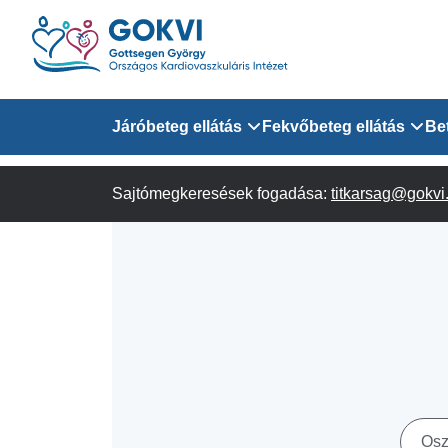
Ugrás
a
tartalomra
Domain
Járóbeteg ellátás
Fekvőbeteg ellátás
Be
menu
Sajtómegkeresések fogadása:
Járóbeteg Információk
Felnőtt Kardiológiai 
titkarsag@gokvi
for
Szakrendeléseink
Felnőtt Szívsebészeti
Érsebészeti Osztály
GOKVI
Felnőtt Kardiovaszku
(main)
Felnőtt Szív- és Érse
AITO
Sürgősségi Betegellá