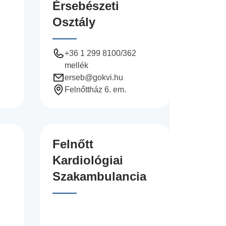
Érsebészeti
Osztály
+36 1 299 8100/362
mellék
erseb
@gokvi.hu
Felnőttház 6. em.
Felnőtt
Kardiológiai
Szakambulancia