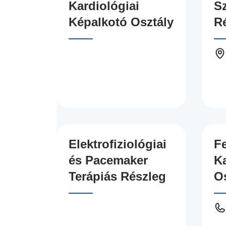
Kardiológiai
Sz
Képalkotó Osztály
R
Elektrofiziológiai
Fe
és Pacemaker
Ka
Terápiás Részleg
O