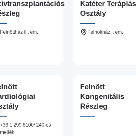
ívtranszplantációs
Katéter Terápiás
észleg
Osztály
Felnőttház III. em.
Felnőttház I. em.
lnőtt
Felnőtt
rdiológiai
Kongenitális
sztály
Részleg
+36 1 299 8100/ 240-es
mellék