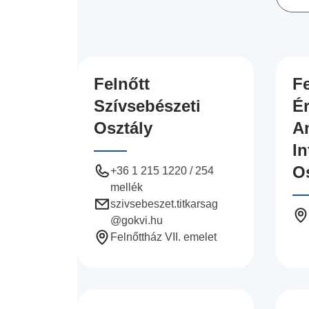
Katéter Terápiás Oszt
Kardiológiai Képalko
Radiológiai Osztály
Felnőtt
Fe
Szívsebészeti
É
Osztály
An
In
O
+36 1 215 1220 / 254
mellék
szivsebeszet.titkarsag
@gokvi.hu
Felnőttház VII. emelet