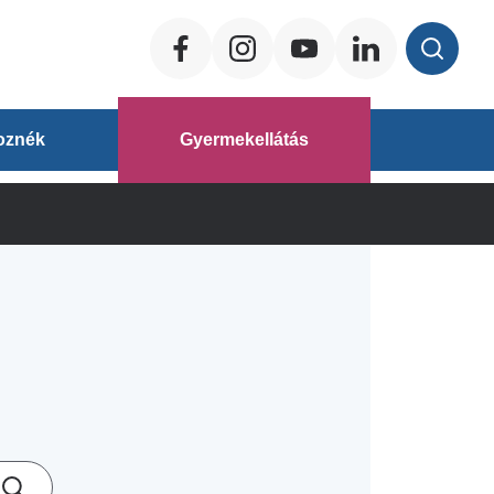
Social
ég
oznék
Gyermekellátás
áz