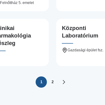
Felnőttház 5. emelet
inikai
Központi
armakológia
Laboratórium
észleg
Gazdasági épület fsz.
1
2
Jelenlegi
Oldal
oldal