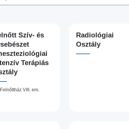
Betegtájékoztatók
ály
Rehabilitáció Füreden
Patika ügyeleti link Pest
Látogatóknak
vármegyére vonatkozóan
tó Osztály
Szolgáltatásaink
Egészségértés
lnőtt Szív- és
Radiológiai
A szív atlasza
Nemzeti szívinfarktus regiszter
rsebészet
Osztály
eszteziológiai
tenzív Terápiás
sztály
Felnőttház VIII. em.