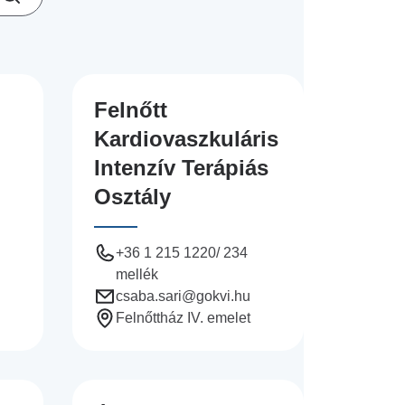
Felnőtt
Kardiovaszkuláris
Intenzív Terápiás
Osztály
+36 1 215 1220/ 234
mellék
csaba.sari
@gokvi.hu
Felnőttház IV. emelet