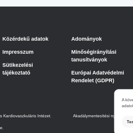
Közérdekű adatok
Adományok
Impresszum
Minőségirányítási
tanusítványok
Sütikezelési
tájékoztató
Európai Adatvédelmi
Rendelet (GDPR)
A köv
adato
S
Kardiovaszkuláris Intézet.
Akadálymentesítési nyilatkozat
Te
te.