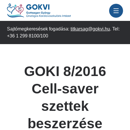
Ugrás
a
tartalomra
Sajtómegkeresések fogadása:
titkarsag@gokvi.hu
. Tel:
+36 1 299 8100/100
GOKI 8/2016
Cell-saver
szettek
beszerzése