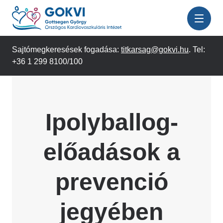
Ugrás
a
tartalomra
Sajtómegkeresések fogadása:
titkarsag@gokvi.hu
. Tel:
+36 1 299 8100/100
Ipolyballog-
előadások a
prevenció
jegyében