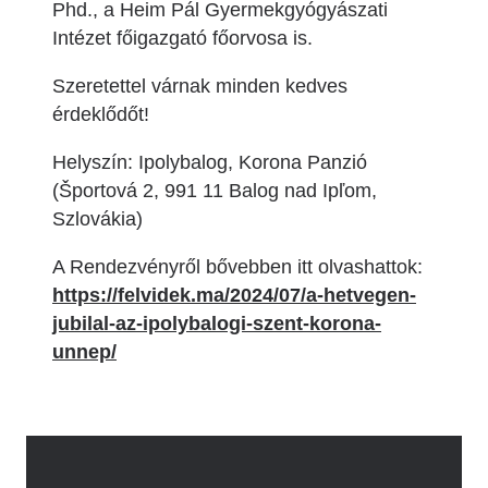
Phd., a Heim Pál Gyermekgyógyászati
Intézet főigazgató főorvosa is.
Szeretettel várnak minden kedves
érdeklődőt!
Helyszín: Ipolybalog, Korona Panzió
(Športová 2, 991 11 Balog nad Ipľom,
Szlovákia)
A Rendezvényről bővebben itt olvashattok:
https://felvidek.ma/2024/07/a-hetvegen-
jubilal-az-ipolybalogi-szent-korona-
unnep/