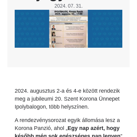
2024. 07. 31.
Image
2024. augusztus 2-a és 4-e között rendezik
meg a jubileumi 20. Szent Korona Ünnepet
Ipolybalogon, több helyszínen.
A rendezvénysorozat egyik állomása lesz a
Korona Panzió, ahol „
Egy nap azért, hogy
később még sok egészséges nap legyen
”