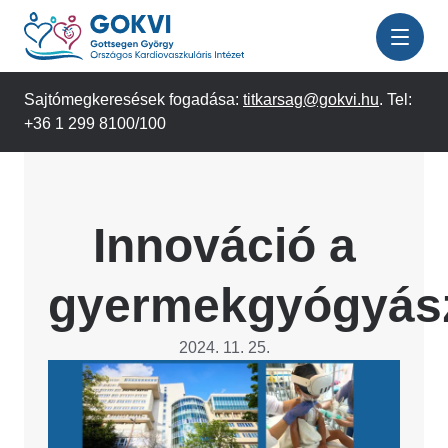
Ugrás
a
tartalomra
Sajtómegkeresések fogadása:
titkarsag@gokvi.hu
. Tel:
+36 1 299 8100/100
Innováció a
gyermekgyógyás
2024. 11. 25.
Image