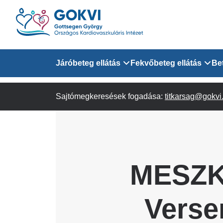
Ugrás
a
tartalomra
Domain
Járóbeteg ellátás
Fekvőbeteg ellátás
Be
menu
Sajtómegkeresések fogadása:
Járóbeteg Információk
Felnőtt Kardiológiai 
titkarsag@gokvi
for
Szakrendeléseink
Felnőtt Szívsebészeti
Érsebészeti Osztály
GOKVI
Felnőtt Kardiovaszku
MESZK 
(main)
Felnőtt Szív- és Érse
AITO
Verse
Sürgősségi Betegellá