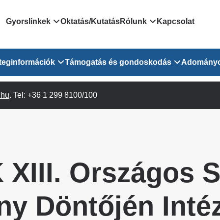
Domain
Gyorslinkek
Oktatás/Kutatás
Rólunk
Kapcsolat
menu
Járóbeteg Irányítási Rendszer
Bemutatkozás/vezetős
teginformációk
Támogatás és gondoskodás
Adomány
for
Országos Online Várólista
Rendezvényeink
Rendszer
Osztály
.hu
Orvosaink
. Tel: +36 1 299 8100/100
Pszichológusok
Híreink
GOKVI
EESZT - Egészségablak
 Osztály
Beavatkozások
Gyógytornászok
Dolgozz a GOKVI-ban!
EESZT - Információs portál
(alt)
Vizsgálatok
Gyógyszertár
Pályázatok
Sürgősségi ügyeletkereső
láris ITO
Leletek és laboreredmények
Csoportos foglalkozások
Egészségfejlesztő kórh
XIII. Országos 
lekérése
felnőtt betegeinknek
Egységes alapellátási ügyeleti
bészet
Közérdekű adatok
rendszer
Egészségügyi dokumentáció
Prevenció
ny Döntőjén Inté
kikérő lap
Háziorvosi körzetek Pest
tó Osztály
Szociális munkás
vármegyére vonatkozóan