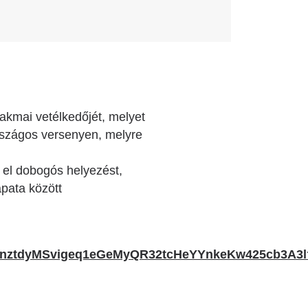
akmai vetélkedőjét, melyet
rszágos versenyen, melyre
el dobogós helyezést,
apata között
h4CnztdyMSvigeq1eGeMyQR32tcHeYYnkeKw425cb3A3l