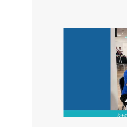
Katéter Terápiás Oszt
Kardiológiai Képalko
Image
Radiológiai Osztály