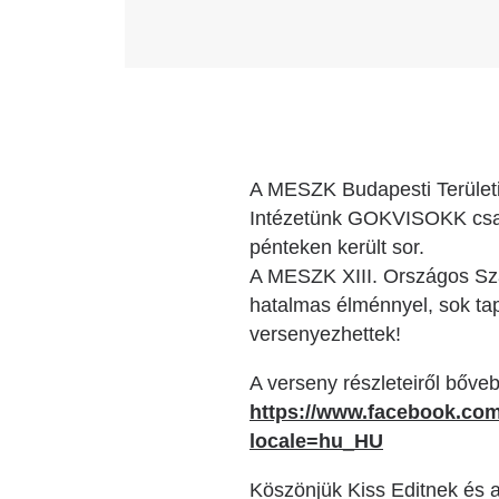
A MESZK Budapesti Területi
Intézetünk GOKVISOKK csap
pénteken került sor.
A MESZK XIII. Országos Sza
hatalmas élménnyel, sok tap
versenyezhettek!
A verseny részleteiről bőveb
https://www.facebook.c
locale=hu_HU
Köszönjük Kiss Editnek és 