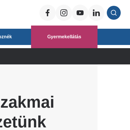
Social
ég
oznék
Gyermekellátás
áz
Szakmai
zetünk