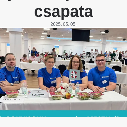
Betegtájékoztatók
csapata
ály
Rehabilitáció Füreden
Patika ügyeleti link Pest
Látogatóknak
vármegyére vonatkozóan
tó Osztály
2025. 05. 05.
Szolgáltatásaink
Egészségértés
A szív atlasza
Nemzeti szívinfarktus regiszter