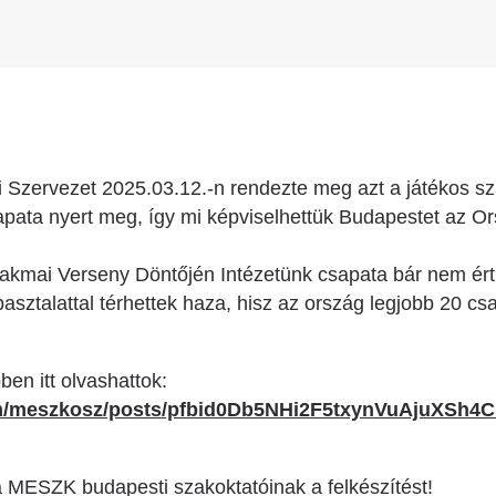
 Szervezet 2025.03.12.-n rendezte meg azt a játékos sz
ata nyert meg, így mi képviselhettük Budapestet az O
kmai Verseny Döntőjén Intézetünk csapata bár nem ért 
asztalattal térhettek haza, hisz az ország legjobb 20 cs
ben itt olvashattok:
om/meszkosz/posts/pfbid0Db5NHi2F5txynVuAjuXS
a MESZK budapesti szakoktatóinak a felkészítést!