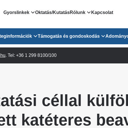
Domain
Gyorslinkek
Oktatás/Kutatás
Rólunk
Kapcsolat
menu
Járóbeteg Irányítási Rendszer
Bemutatkozás/vezetős
teginformációk
Támogatás és gondoskodás
Adomány
for
Országos Online Várólista
Rendezvényeink
Rendszer
Osztály
.hu
Orvosaink
. Tel: +36 1 299 8100/100
Pszichológusok
Híreink
GOKVI
EESZT - Egészségablak
 Osztály
Beavatkozások
Gyógytornászok
Dolgozz a GOKVI-ban!
EESZT - Információs portál
(alt)
Vizsgálatok
Gyógyszertár
Pályázatok
Sürgősségi ügyeletkereső
láris ITO
Leletek és laboreredmények
Csoportos foglalkozások
Egészségfejlesztő kórh
atási céllal külfö
lekérése
felnőtt betegeinknek
Egységes alapellátási ügyeleti
bészet
Közérdekű adatok
rendszer
Egészségügyi dokumentáció
Prevenció
ett katéteres be
kikérő lap
Háziorvosi körzetek Pest
tó Osztály
Szociális munkás
vármegyére vonatkozóan