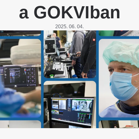
Betegtájékoztatók
a GOKVIban
ály
Rehabilitáció Füreden
Patika ügyeleti link Pest
Látogatóknak
vármegyére vonatkozóan
tó Osztály
2025. 06. 04.
Szolgáltatásaink
Egészségértés
A szív atlasza
Nemzeti szívinfarktus regiszter