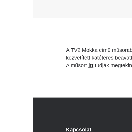
A TV2 Mokka című műsorában 
közvetített katéteres beava
A műsort
itt
tudják megtekin
Kapcsolat