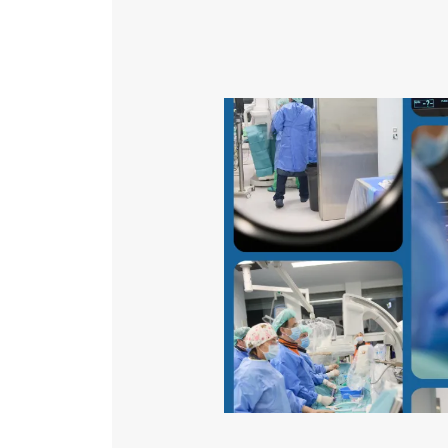
Katéter Terápiás Oszt
Kardiológiai Képalko
Image
Radiológiai Osztály