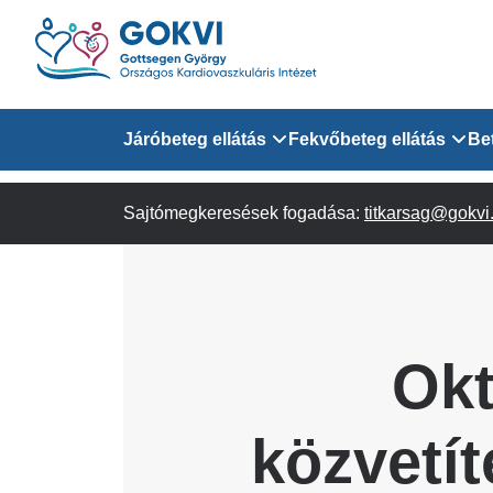
Ugrás
a
tartalomra
Domain
Járóbeteg ellátás
Fekvőbeteg ellátás
Be
menu
Sajtómegkeresések fogadása:
Járóbeteg Információk
Felnőtt Kardiológiai 
titkarsag@gokvi
for
Szakrendeléseink
Felnőtt Szívsebészeti
Érsebészeti Osztály
GOKVI
Felnőtt Kardiovaszku
Okt
(main)
Felnőtt Szív- és Érse
AITO
közvetít
Sürgősségi Betegellá