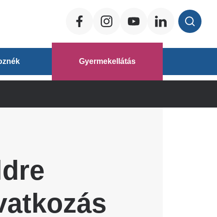
Social
ég
oznék
Gyermekellátás
áz
ldre
avatkozás