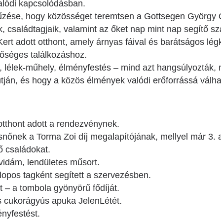
alódi kapcsolódásban.
itűzése, hogy közösséget teremtsen a Gottsegen György 
, családtagjaik, valamint az őket nap mint nap segítő s
rt adott otthont, amely árnyas fáival és barátságos légk
sőséges találkozáshoz.
lélek-műhely, élményfestés – mind azt hangsúlyozták, m
útján, és hogy a közös élmények valódi erőforrássá vál
otthont adott a rendezvénynek.
snőnek a Torma Zoi díj megalapítójának, mellyel már 3.
ő családokat.
idám, lendületes műsort.
lopos tagként segített a szervezésben.
 – a tombola gyönyörű fődíját.
és cukorágyús apuka JelenLétét.
nyfestést.