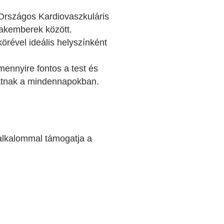
Országos Kardiovaszkuláris
zakemberek között.
örével ideális helyszínként
ennyire fontos a test és
hatnak a mindennapokban.
 alkalommal támogatja a