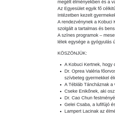
megélt élményekben és a v
Az Egyesület egyik fő célk
Intézetben kezelt gyermekek
A rendezvénynek a Kobuci Ke
szolgált a tartalmas és ben
A színes programok – mese, 
lélek egysége a gyógyulás 
KÖSZÖNJÜK:
A Kobuci Kertnek, hogy 
Dr. Oprea Valéria főorvo
szívbeteg gyermekkel él
A Tébláb Táncháznak a v
Cseke Enikőnek, aki osz
Dr. Cao Chun festményét
Gelei Csaba, a lufifújó 
Lampert Lacinak az élmé