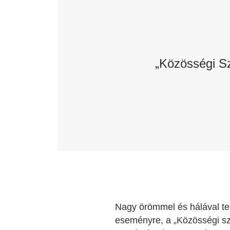
Katéter Terápiás Oszt
Kardiológiai Képalko
Radiológiai Osztály
„Közösségi Sz
Nagy örömmel és hálával teki
eseményre, a „Közösségi szí