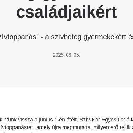
Betegtájékoztatók
családjaikért
ály
Rehabilitáció Füreden
Patika ügyeleti link Pest
Látogatóknak
vármegyére vonatkozóan
tó Osztály
Szolgáltatásaink
Egészségértés
ívtoppanás” - a szívbeteg gyermekekért és
A szív atlasza
Nemzeti szívinfarktus regiszter
2025. 06. 05.
ntünk vissza a június 1-én átélt, Szív-Kör Egyesület ált
vtoppanásra”, amely újra megmutatta, milyen erő rejlik 