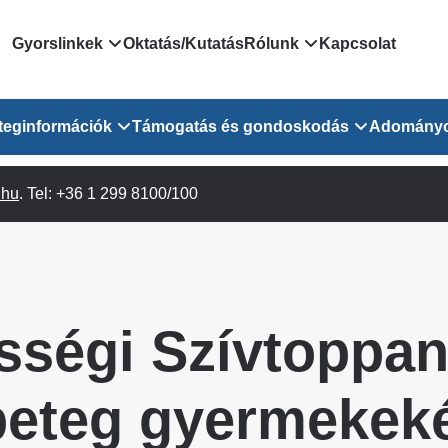
Domain
Gyorslinkek
Oktatás/Kutatás
Rólunk
Kapcsolat
menu
Járóbeteg Irányítási Rendszer
Bemutatkozás/vezetős
teginformációk
Támogatás és gondoskodás
Adomány
for
Országos Online Várólista
Rendezvényeink
Rendszer
Osztály
.hu
Orvosaink
. Tel: +36 1 299 8100/100
Pszichológusok
Híreink
GOKVI
EESZT - Egészségablak
 Osztály
Beavatkozások
Gyógytornászok
Dolgozz a GOKVI-ban!
EESZT - Információs portál
(alt)
Vizsgálatok
Gyógyszertár
Pályázatok
Sürgősségi ügyeletkereső
láris ITO
Leletek és laboreredmények
Csoportos foglalkozások
Egészségfejlesztő kórh
ségi Szívtoppan
lekérése
felnőtt betegeinknek
Egységes alapellátási ügyeleti
bészet
Közérdekű adatok
rendszer
Egészségügyi dokumentáció
Prevenció
beteg gyermekeké
kikérő lap
Háziorvosi körzetek Pest
tó Osztály
Szociális munkás
vármegyére vonatkozóan