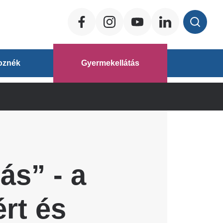
Social
ég
oznék
Gyermekellátás
áz
ás” - a
rt és