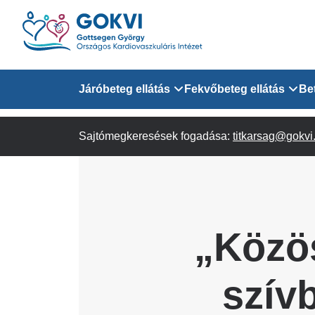
Ugrás
a
tartalomra
Domain
Járóbeteg ellátás
Fekvőbeteg ellátás
Be
menu
Sajtómegkeresések fogadása:
Járóbeteg Információk
Felnőtt Kardiológiai 
titkarsag@gokvi
for
Szakrendeléseink
Felnőtt Szívsebészeti
Érsebészeti Osztály
GOKVI
Felnőtt Kardiovaszku
„Közös
(main)
Felnőtt Szív- és Érse
AITO
szív
Sürgősségi Betegellá