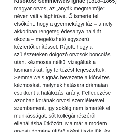
Kisokos: Semmelweis Ignác
(1818–1865)
magyar orvos, az „anyák megmentője”
néven vált világhírűvé. Ő ismerte fel
elsőként, hogy a gyermekágyi láz – amely
akkoriban rengeteg édesanya halálát
okozta – megelőzhető egyszerű
kézfertőtlenítéssel. Rájött, hogy a
szülészeteken dolgozó orvosok boncolás
után, kézmosás nélkül vizsgálták a
kismamákat, így fertőzést terjesztettek.
Semmelweis Ignác bevezette a klórvizes
kézmosást, melynek hatására drámaian
csökkent a halálozási arány. Felfedezése
azonban korának orvosi szemléletével
szembement, így sokáig nem ismerték el
munkásságát, sőt kollégái részéről
ellenállásba ütközött. Ma már a modern
orvostudomány úttörőjeként tiszteljük, és