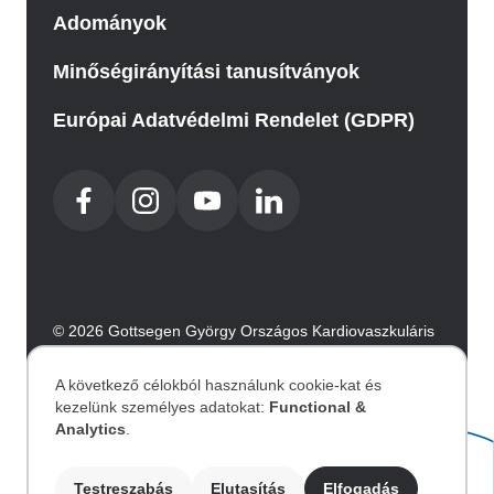
Adományok
Minőségirányítási tanusítványok
Európai Adatvédelmi Rendelet (GDPR)
© 2026 Gottsegen György Országos Kardiovaszkuláris
Intézet. Minden jog fenntartva.
Az oldalt az Integral Vision készítette.
A következő célokból használunk cookie-kat és
kezelünk személyes adatokat:
Functional &
Személyes
Analytics
.
Akadálymentesítési nyilatkozat
Testreszabás
Elutasítás
Elfogadás
Image