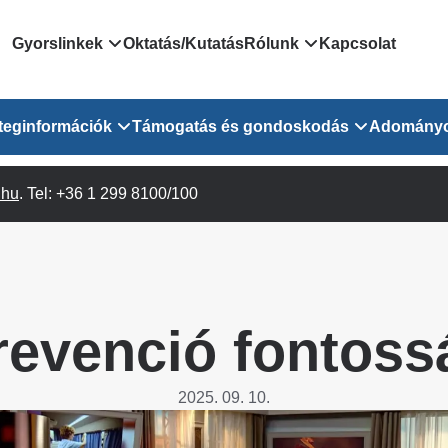
Domain
Gyorslinkek
Oktatás/Kutatás
Rólunk
Kapcsolat
menu
Járóbeteg Irányítási Rendszer
Bemutatkozás/vezetős
teginformációk
Támogatás és gondoskodás
Adomány
for
Országos Online Várólista
Rendezvényeink
Rendszer
Osztály
.hu
Orvosaink
. Tel: +36 1 299 8100/100
Pszichológusok
Híreink
GOKVI
EESZT - Egészségablak
 Osztály
Beavatkozások
Gyógytornászok
Dolgozz a GOKVI-ban!
EESZT - Információs portál
(alt)
Vizsgálatok
Gyógyszertár
Pályázatok
Sürgősségi ügyeletkereső
láris ITO
Leletek és laboreredmények
Csoportos foglalkozások
Egészségfejlesztő kórh
revenció fontoss
lekérése
felnőtt betegeinknek
Egységes alapellátási ügyeleti
bészet
Közérdekű adatok
rendszer
Egészségügyi dokumentáció
Prevenció
2025. 09. 10.
kikérő lap
Háziorvosi körzetek Pest
tó Osztály
Szociális munkás
vármegyére vonatkozóan