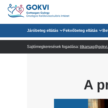
Ugrás
a
tartalomra
Domain
Járóbeteg ellátás
Fekvőbeteg ellátás
Be
menu
Sajtómegkeresések fogadása:
Járóbeteg Információk
Felnőtt Kardiológiai 
titkarsag@gokvi
for
Szakrendeléseink
Felnőtt Szívsebészeti
Érsebészeti Osztály
GOKVI
Felnőtt Kardiovaszku
A p
(main)
Felnőtt Szív- és Érse
AITO
Image
Sürgősségi Betegellá