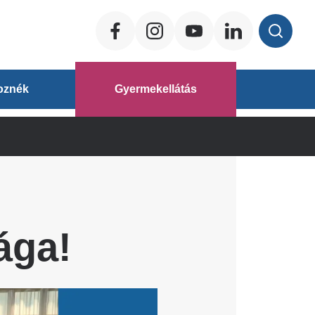
Social
ég
oznék
Gyermekellátás
áz
ága!