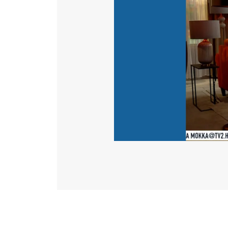
Katéter Terápiás Oszt
Kardiológiai Képalko
Radiológiai Osztály