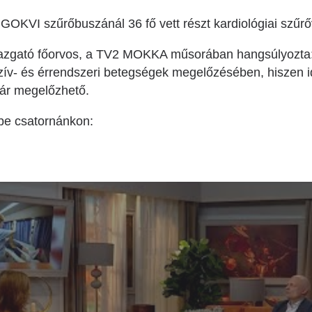
GOKVI szűrőbuszánál 36 fő vett részt kardiológiai szűrő
igazgató főorvos, a TV2 MOKKA műsorában hangsúlyozta:
szív- és érrendszeri betegségek megelőzésében, hiszen 
ár megelőzhető.
be csatornánkon: