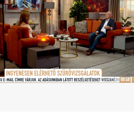
Betegtájékoztatók
ály
Rehabilitáció Füreden
Patika ügyeleti link Pest
Látogatóknak
vármegyére vonatkozóan
tó Osztály
Szolgáltatásaink
Egészségértés
A szív atlasza
Nemzeti szívinfarktus regiszter