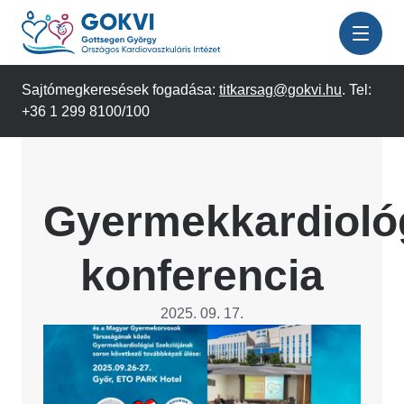
Ugrás
a
tartalomra
Sajtómegkeresések fogadása:
titkarsag@gokvi.hu
. Tel:
+36 1 299 8100/100
Gyermekkardiológ
konferencia
2025. 09. 17.
Image