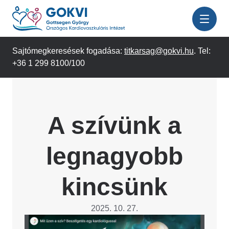
Ugrás
a
tartalomra
Sajtómegkeresések fogadása:
titkarsag@gokvi.hu
. Tel:
+36 1 299 8100/100
A szívünk a
legnagyobb
kincsünk
2025. 10. 27.
Image