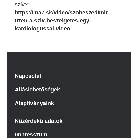
szív?”
https://ma7.sk/video/szobeszed/mit-
uzen-a-sziv-beszelgetes-egy-
kardiologussal-video
Kapcsolat
Álláslehetőségek
Alapítványaink
Közérdekű adatok
Impresszum