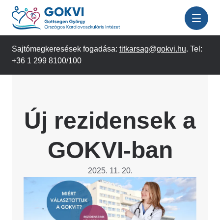
Ugrás
a
tartalomra
Sajtómegkeresések fogadása:
titkarsag@gokvi.hu
. Tel:
+36 1 299 8100/100
Új rezidensek a
GOKVI-ban
2025. 11. 20.
Image