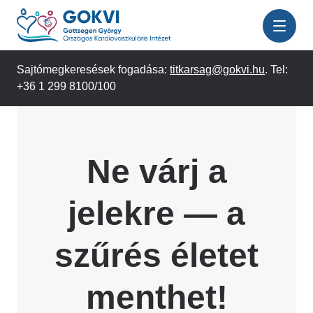
Ugrás
a
tartalomra
Sajtómegkeresések fogadása:
titkarsag@gokvi.hu
. Tel:
+36 1 299 8100/100
Ne várj a
jelekre — a
szűrés életet
menthet!