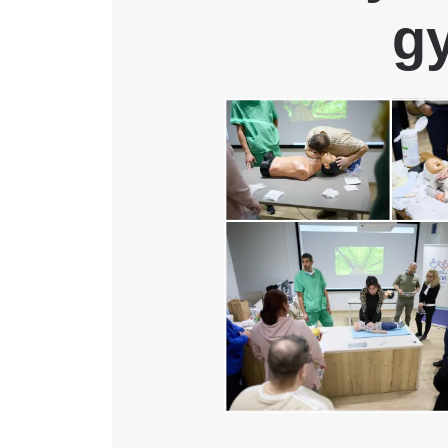
g
Katéter Terápiás Oszt
Kardiológiai Képalko
Image
Radiológiai Osztály