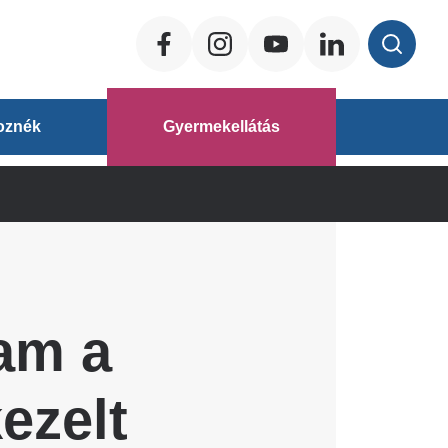
Social
ég
oznék
Gyermekellátás
áz
yam a
ezelt