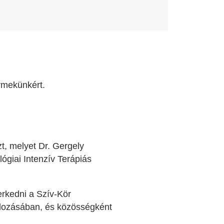
rmekünkért.
t, melyet Dr. Gergely
ógiai Intenzív Terápiás
erkedni a Szív-Kör
ondozásában, és közösségként