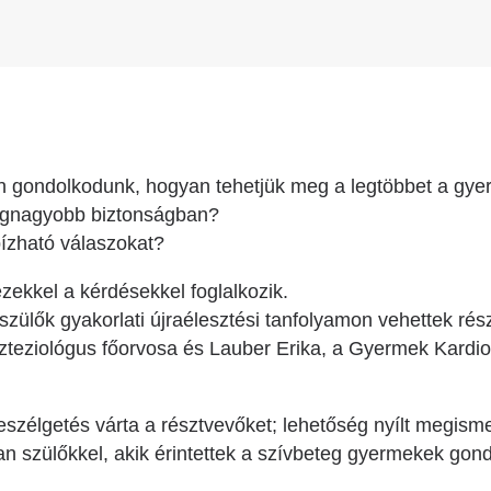
 gondolkodunk, hogyan tehetjük meg a legtöbbet a gye
legnagyobb biztonságban?
bízható válaszokat?
kkel a kérdésekkel foglalkozik.
zülők gyakorlati újraélesztési tanfolyamon vehettek rész
teziológus főorvosa és Lauber Erika, a Gyermek Kardiol
szélgetés várta a résztvevőket; lehetőség nyílt megism
yan szülőkkel, akik érintettek a szívbeteg gyermekek g