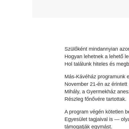
Szülőként mindannyian azon
Hogyan lehetnek a lehető 
Hol találunk hiteles és meg
Más-Kávéház programunk eze
November 21-én az érintett s
Mihály, a Gyermekház anesz
Részleg főnővére tartottak.
A program végén kötetlen be
Egyesület tagjaival is — ol
támogatják egymást.