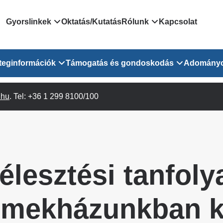
Domain
Gyorslinkek
Oktatás/Kutatás
Rólunk
Kapcsolat
menu
Járóbeteg Irányítási Rendszer
Bemutatkozás/vezetős
teginformációk
Támogatás és gondoskodás
Adomány
for
Országos Online Várólista
Rendezvényeink
Rendszer
Osztály
.hu
Orvosaink
. Tel: +36 1 299 8100/100
Pszichológusok
Híreink
GOKVI
EESZT - Egészségablak
 Osztály
Beavatkozások
Gyógytornászok
Dolgozz a GOKVI-ban!
EESZT - Információs portál
(alt)
Vizsgálatok
Gyógyszertár
Pályázatok
Sürgősségi ügyeletkereső
láris ITO
Leletek és laboreredmények
Csoportos foglalkozások
Egészségfejlesztő kórh
élesztési tanfol
lekérése
felnőtt betegeinknek
Egységes alapellátási ügyeleti
bészet
Közérdekű adatok
rendszer
Egészségügyi dokumentáció
Prevenció
mekházunkban k
kikérő lap
Háziorvosi körzetek Pest
tó Osztály
Szociális munkás
vármegyére vonatkozóan