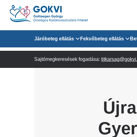
Ugrás
a
tartalomra
Domain
Járóbeteg ellátás
Fekvőbeteg ellátás
Be
menu
Sajtómegkeresések fogadása:
Járóbeteg Információk
Felnőtt Kardiológiai 
titkarsag@gokvi
for
Szakrendeléseink
Felnőtt Szívsebészeti
Érsebészeti Osztály
GOKVI
Felnőtt Kardiovaszku
Újra
(main)
Felnőtt Szív- és Érse
AITO
Gyer
Sürgősségi Betegellá