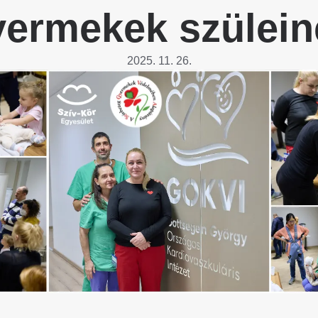
Betegtájékoztatók
yermekek szülein
ály
Rehabilitáció Füreden
Patika ügyeleti link Pest
Látogatóknak
vármegyére vonatkozóan
tó Osztály
2025. 11. 26.
Szolgáltatásaink
Egészségértés
A szív atlasza
Nemzeti szívinfarktus regiszter