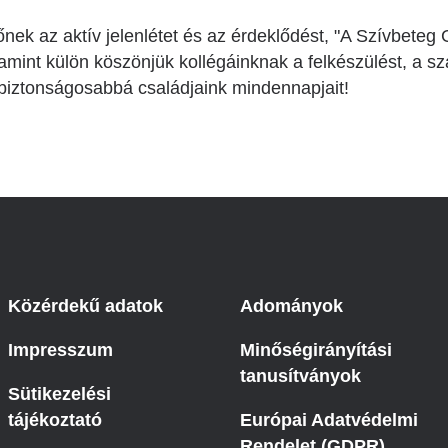
nek az aktív jelenlétet és az érdeklődést, "A Szívbet
amint külön köszönjük kollégáinknak a felkészülést, a s
k biztonságosabbá családjaink mindennapjait!
Közérdekű adatok
Adományok
Impresszum
Minőségirányítási
tanusítványok
Sütikezelési
tájékoztató
Európai Adatvédelmi
Rendelet (GDPR)