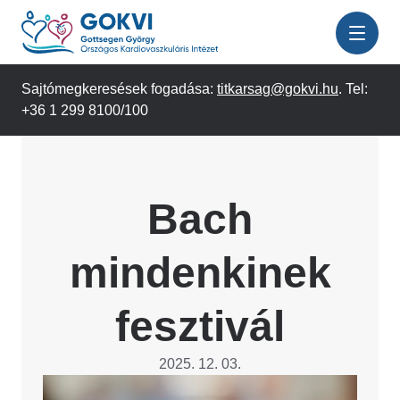
Ugrás
a
tartalomra
Sajtómegkeresések fogadása:
titkarsag@gokvi.hu
. Tel:
+36 1 299 8100/100
Bach
mindenkinek
fesztivál
2025. 12. 03.
Image