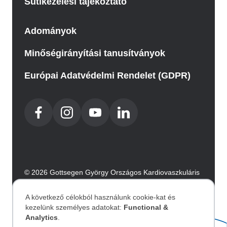
Sütikezelési tájékoztató
Adományok
Minőségirányítási tanusítványok
Európai Adatvédelmi Rendelet (GDPR)
© 2026 Gottsegen György Országos Kardiovaszkuláris
Intézet. Minden jog fenntartva.
Az oldalt az Integral Vision készítette.
A következő célokból használunk cookie-kat és
kezelünk személyes adatokat:
Functional &
Személyes
Analytics
.
Akadálymentesítési nyilatkozat