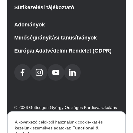
Sütikezelési tájékoztató
Adományok
Minőségirányítási tanusítványok
Európai Adatvédelmi Rendelet (GDPR)
© 2026 Gottsegen György Országos Kardiovaszkuláris
Intézet. Minden jog fenntartva.
Az oldalt az Integral Vision készítette.
A következő célokból használunk cookie-kat és
kezelünk személyes adatokat:
Functional &