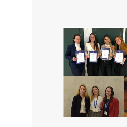
Katéter Terápiás Oszt
Kardiológiai Képalko
Image
Radiológiai Osztály