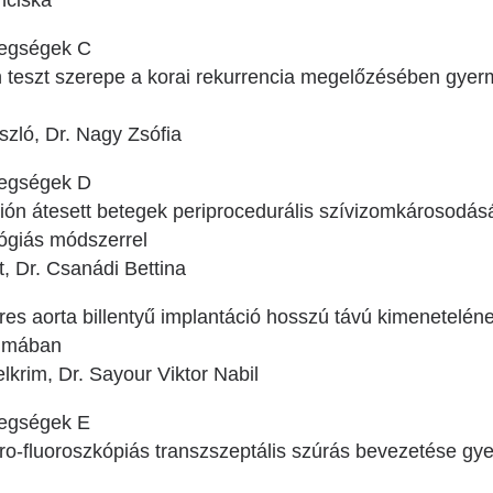
nciska
etegségek C
teszt szerepe a korai rekurrencia megelőzésében gyerm
zló, Dr. Nagy Zsófia
etegségek D
áción átesett betegek periprocedurális szívizomkárosodás
lógiás módszerrel
t, Dr. Csanádi Bettina
res aorta billentyű implantáció hosszú távú kimenetelén
rumában
krim, Dr. Sayour Viktor Nabil
tegségek E
ro-fluoroszkópiás transzszeptális szúrás bevezetése gye