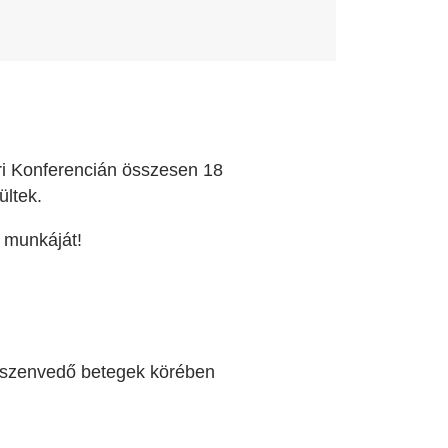
i Konferencián összesen 18
ültek.
 munkáját!
n szenvedő betegek körében