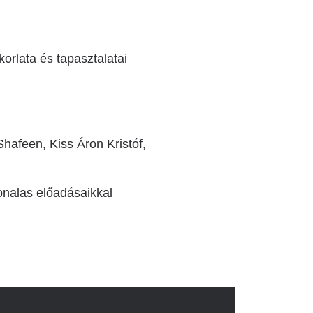
rlata és tapasztalatai
hafeen, Kiss Áron Kristóf,
onalas előadásaikkal