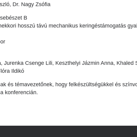
zló, Dr. Nagy Zsófia
vsebészet B
kkori hosszú távú mechanikus keringéstámogatás gyako
or
 Jurenka Csenge Lili, Keszthelyi Jázmin Anna, Khaled S
lóra Ildikó
ak és témavezetőnek, hogy felkészültségükkel és színv
a konferencián.