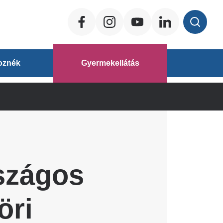
Social
ég
oznék
Gyermekellátás
áz
szágos
öri