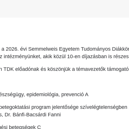
 a 2026. évi Semmelweis Egyetem Tudományos Diákkör
z intézményünket, akik közül 10-en díjazásban is részes
en TDK előadónak és köszönjük a témavezetők támogató
gészségügy, epidemiológia, prevenció A
 betegoktatási program jelentősége szívelégtelenségbe
, Dr. Bánfi-Bacsárdi Fanni
ingési betegségek C