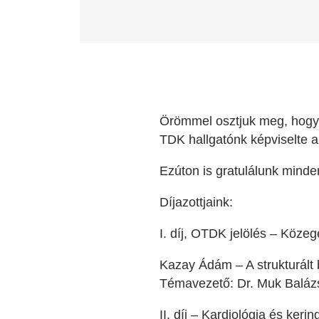
Örömmel osztjuk meg, hogy
TDK hallgatónk képviselte a
Ezúton is gratulálunk mind
Díjazottjaink:
I. díj, OTDK jelölés – Köze
Kazay Ádám – A strukturált
Témavezető: Dr. Muk Balázs
II. díj – Kardiológia és ker