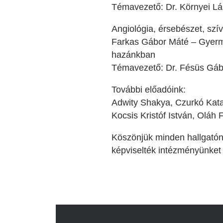
Témavezető: Dr. Környei Lás
Angiológia, érsebészet, szí
Farkas Gábor Máté – Gyerme
hazánkban
Témavezető: Dr. Fésüs Gáb
További előadóink:
Adwity Shakya, Czurkó Kata,
Kocsis Kristóf István, Oláh F
Köszönjük minden hallgatón
képviselték intézményünket 