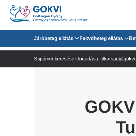
Ugrás
a
tartalomra
Domain
Járóbeteg ellátás
Fekvőbeteg ellátás
Be
menu
Sajtómegkeresések fogadása:
Járóbeteg Információk
Felnőtt Kardiológiai 
titkarsag@gokvi
for
Szakrendeléseink
Felnőtt Szívsebészeti
Érsebészeti Osztály
GOKVI
Felnőtt Kardiovaszku
GOKVI
(main)
Felnőtt Szív- és Érse
AITO
Tu
Sürgősségi Betegellá