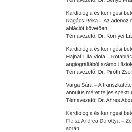
Témavezető: Dr. Benyó Fra
Kardiológia és keringési b
Ragács Réka – Az adenozin 
ablációt követően
Témavezető: Dr. Környei Lás
Kardiológia és keringési b
Hajnal Lilla Viola – Rotabl
angiográfiából számolt fizio
Témavezető: Dr. Piróth Zsol
Varga Sára – A transzkatéte
annulus méret teljes spekt
Témavezető: Dr. Ahres Abdel
Kardiológia és keringési be
Fleisz Andrea Dorottya – Ze
során