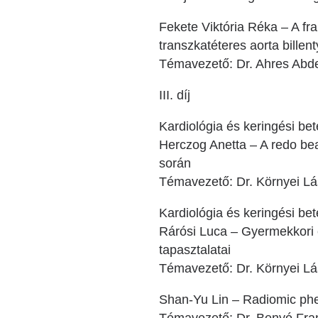
Fekete Viktória Réka – A fra
transzkatéteres aorta billen
Témavezető: Dr. Ahres Abde
III. díj
Kardiológia és keringési be
Herczog Anetta – A redo bea
során
Témavezető: Dr. Környei Lás
Kardiológia és keringési be
Rárósi Luca – Gyermekkori e
tapasztalatai
Témavezető: Dr. Környei Lás
Shan-Yu Lin – Radiomic phen