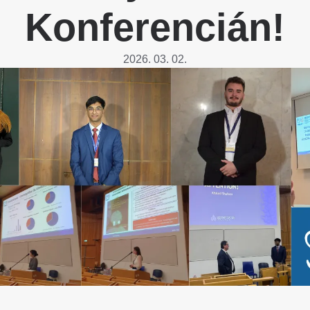
Betegtájékoztatók
Konferencián!
ály
Rehabilitáció Füreden
Patika ügyeleti link Pest
Látogatóknak
vármegyére vonatkozóan
tó Osztály
2026. 03. 02.
Szolgáltatásaink
Egészségértés
A szív atlasza
Nemzeti szívinfarktus regiszter