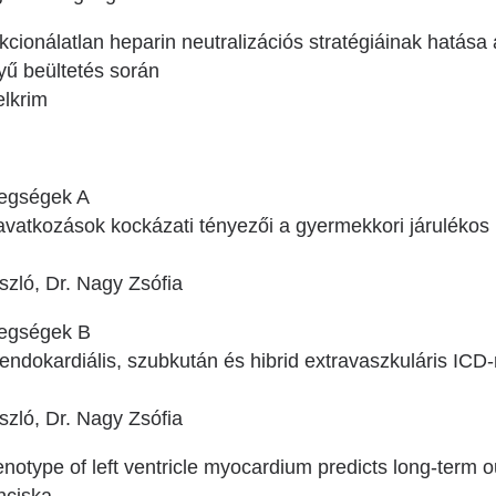
kcionálatlan heparin neutralizációs stratégiáinak hatása a
tyű beültetés során
lkrim
tegségek A
vatkozások kockázati tényezői a gyermekkori járulékos 
zló, Dr. Nagy Zsófia
tegségek B
ndokardiális, szubkután és hibrid extravaszkuláris ICD
zló, Dr. Nagy Zsófia
otype of left ventricle myocardium predicts long-term o