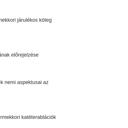
ekkori járulékos köteg
ának előrejelzése
ek nemi aspektusai az
rmekkori katéterablációk