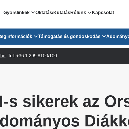
Domain
Gyorslinkek
Oktatás/Kutatás
Rólunk
Kapcsolat
menu
Járóbeteg Irányítási Rendszer
Bemutatkozás/vezetős
teginformációk
Támogatás és gondoskodás
Adomány
for
Országos Online Várólista
Rendezvényeink
Rendszer
Osztály
.hu
Orvosaink
. Tel: +36 1 299 8100/100
Pszichológusok
Híreink
GOKVI
EESZT - Egészségablak
 Osztály
Beavatkozások
Gyógytornászok
Dolgozz a GOKVI-ban!
EESZT - Információs portál
(alt)
Vizsgálatok
Gyógyszertár
Pályázatok
Sürgősségi ügyeletkereső
láris ITO
Leletek és laboreredmények
Csoportos foglalkozások
Egészségfejlesztő kórh
-s sikerek az Or
lekérése
felnőtt betegeinknek
Egységes alapellátási ügyeleti
bészet
Közérdekű adatok
rendszer
Egészségügyi dokumentáció
Prevenció
dományos Diákk
kikérő lap
Háziorvosi körzetek Pest
tó Osztály
Szociális munkás
vármegyére vonatkozóan