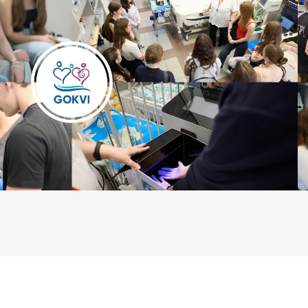
Betegtájékoztatók
ály
Rehabilitáció Füreden
Patika ügyeleti link Pest
Látogatóknak
vármegyére vonatkozóan
tó Osztály
Szolgáltatásaink
Egészségértés
A szív atlasza
Nemzeti szívinfarktus regiszter