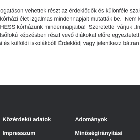
gatáson vehettek részt az érdeklődők és különféle sza
kórházi élet izgalmas mindennapjait mutatták be. Nem k
HESS kórházunk mindennapjaiba! Szeretettel várjuk „I
lsőfokú képzésben részt vevő diákokat előre egyeztetet
 és külföldi iskolákból! Érdeklődj vagy jelentkezz bátra
Közérdekű adatok
Adományok
Impresszum
Minőségirányítási