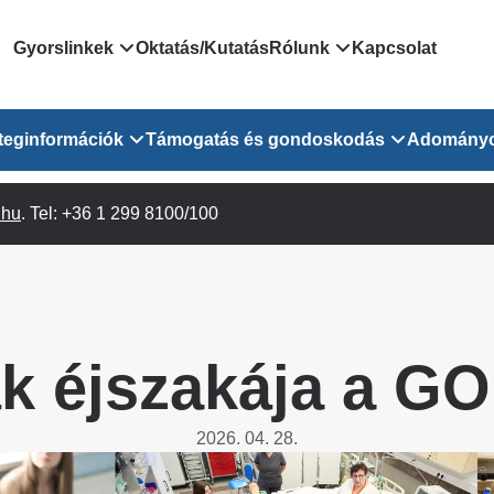
Domain
Gyorslinkek
Oktatás/Kutatás
Rólunk
Kapcsolat
menu
Járóbeteg Irányítási Rendszer
Bemutatkozás/vezetős
teginformációk
Támogatás és gondoskodás
Adomány
for
Országos Online Várólista
Rendezvényeink
Rendszer
Osztály
.hu
Orvosaink
. Tel: +36 1 299 8100/100
Pszichológusok
Híreink
GOKVI
EESZT - Egészségablak
 Osztály
Beavatkozások
Gyógytornászok
Dolgozz a GOKVI-ban!
EESZT - Információs portál
(alt)
Vizsgálatok
Gyógyszertár
Pályázatok
Sürgősségi ügyeletkereső
láris ITO
Leletek és laboreredmények
Csoportos foglalkozások
Egészségfejlesztő kórh
k éjszakája a GO
lekérése
felnőtt betegeinknek
Egységes alapellátási ügyeleti
bészet
Közérdekű adatok
rendszer
Egészségügyi dokumentáció
Prevenció
2026. 04. 28.
kikérő lap
Háziorvosi körzetek Pest
tó Osztály
Szociális munkás
vármegyére vonatkozóan