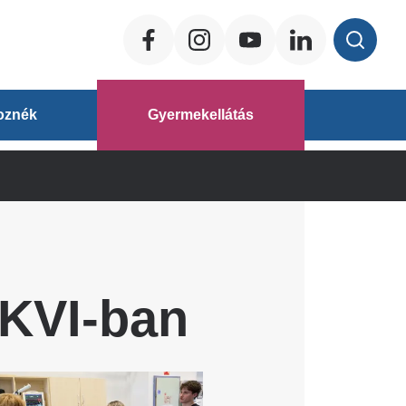
Social
ég
oznék
Gyermekellátás
áz
KVI-ban