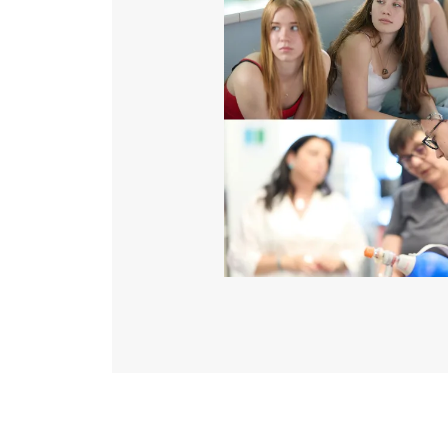
Katéter Terápiás Oszt
Kardiológiai Képalko
Radiológiai Osztály