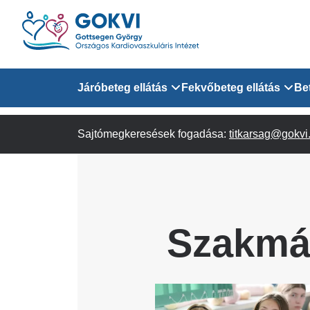
Ugrás
a
tartalomra
Domain
Járóbeteg ellátás
Fekvőbeteg ellátás
Be
menu
Sajtómegkeresések fogadása:
Járóbeteg Információk
Felnőtt Kardiológiai 
titkarsag@gokvi
for
Szakrendeléseink
Felnőtt Szívsebészeti
Érsebészeti Osztály
GOKVI
Felnőtt Kardiovaszku
Szakmá
(main)
Felnőtt Szív- és Érse
AITO
Image
Sürgősségi Betegellá