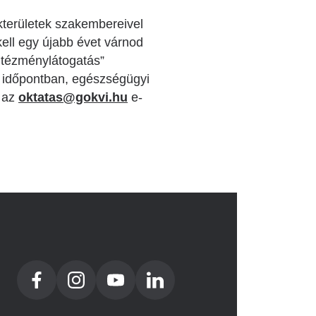
kterületek szakembereivel
ell egy újabb évet várnod
ntézménylátogatás”
t időpontban, egészségügyi
n az
oktatas@gokvi.hu
e-