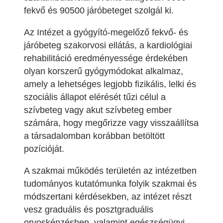
fekvő és 90500 járóbeteget szolgál ki.
Az Intézet a gyógyító-megelőző fekvő- és
járóbeteg szakorvosi ellátás, a kardiológiai
rehabilitáció eredményessége érdekében
olyan korszerű gyógymódokat alkalmaz,
amely a lehetséges legjobb fizikális, lelki és
szociális állapot elérését tűzi célul a
szívbeteg vagy akut szívbeteg ember
számára, hogy megőrizze vagy visszaállítsa
a társadalomban korábban betöltött
pozícióját.
A szakmai működés területén az intézetben
tudományos kutatómunka folyik szakmai és
módszertani kérdésekben, az intézet részt
vesz graduális és posztgraduális
orvosképzésben, valamint egészségügyi