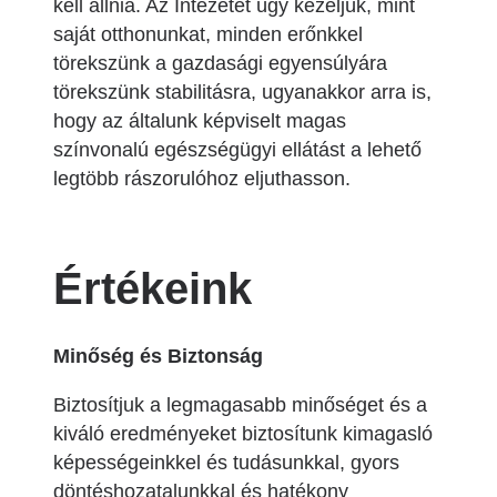
kell állnia. Az Intézetet úgy kezeljük, mint
saját otthonunkat, minden erőnkkel
törekszünk a gazdasági egyensúlyára
törekszünk stabilitásra, ugyanakkor arra is,
hogy az általunk képviselt magas
színvonalú egészségügyi ellátást a lehető
legtöbb rászorulóhoz eljuthasson.
Értékeink
Minőség és Biztonság
Biztosítjuk a legmagasabb minőséget és a
kiváló eredményeket biztosítunk kimagasló
képességeinkkel és tudásunkkal, gyors
döntéshozatalunkkal és hatékony