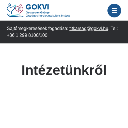
Ugrás
a
tartalomra
Sajtómegkeresések fogadása:
titkarsag@gokvi.hu
. Tel:
+36 1 299 8100/100
Intézetünkről