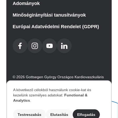
Adományok
Minőségirányítási tanusítványok
Európai Adatvédelmi Rendelet (GDPR)
© 2026 Gottsegen György Országos Kardiovaszkuláris
Intézet. Minden jog fenntartva.
Az oldalt az Integral Vision készítette.
A következő célokból használunk cookie-kat és
kezelünk személyes adatokat:
Functional &
Személyes
Analytics
.
Akadálymentesítési nyilatkozat
adatok
Testreszabás
Elutasítás
Elfogadás
Image