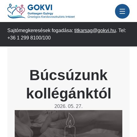
Ugrás
a
tartalomra
Sajtómegkeresések fogadása:
titkarsag@gokvi.hu
. Tel:
+36 1 299 8100/100
Búcsúzunk
kollégánktól
2026. 05. 27.
Image