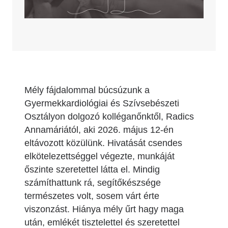
Mély fájdalommal búcsúzunk a
Gyermekkardiológiai és Szívsebészeti
Osztályon dolgozó kolléganőnktől, Radics
Annamáriától, aki 2026. május 12-én
eltávozott közülünk. Hivatását csendes
elkötelezettséggel végezte, munkáját
őszinte szeretettel látta el. Mindig
számíthattunk rá, segítőkészsége
természetes volt, sosem várt érte
viszonzást. Hiánya mély űrt hagy maga
után, emlékét tisztelettel és szeretettel