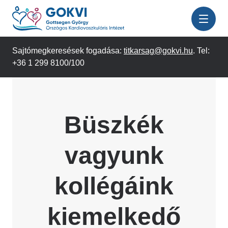
Ugrás
a
tartalomra
Sajtómegkeresések fogadása:
titkarsag@gokvi.hu
. Tel:
+36 1 299 8100/100
Büszkék
vagyunk
kollégáink
kiemelkedő