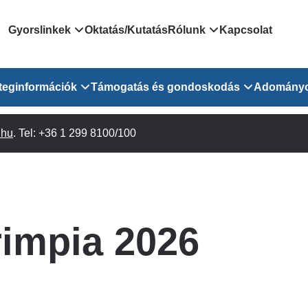
Domain
Gyorslinkek
Oktatás/Kutatás
Rólunk
Kapcsolat
menu
Járóbeteg Irányítási Rendszer
Bemutatkozás/vezetős
teginformációk
Támogatás és gondoskodás
Adomány
for
Országos Online Várólista
Rendezvényeink
Rendszer
Osztály
.hu
Orvosaink
. Tel: +36 1 299 8100/100
Pszichológusok
Híreink
GOKVI
EESZT - Egészségablak
 Osztály
Beavatkozások
Gyógytornászok
Dolgozz a GOKVI-ban!
EESZT - Információs portál
(alt)
Vizsgálatok
Gyógyszertár
Pályázatok
Sürgősségi ügyeletkereső
láris ITO
Leletek és laboreredmények
Csoportos foglalkozások
Egészségfejlesztő kórh
rimpia 2026
lekérése
felnőtt betegeinknek
Egységes alapellátási ügyeleti
bészet
Közérdekű adatok
rendszer
Egészségügyi dokumentáció
Prevenció
kikérő lap
Háziorvosi körzetek Pest
tó Osztály
Szociális munkás
vármegyére vonatkozóan