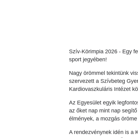
Katéter Terápiás Oszt
Kardiológiai Képalko
Radiológiai Osztály
Szív-Körimpia 2026 - Egy fe
sport jegyében!
Nagy örömmel tekintünk vis
szervezett a Szívbeteg Gy
Kardiovaszkuláris Intézet 
Az Egyesület egyik legfont
az őket nap mint nap segítő
élmények, a mozgás öröme é
A rendezvénynek idén is a K