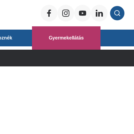
Social
ég
oznék
Gyermekellátás
áz