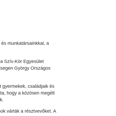
l és munkatársainkkal, a
 a Szív-Kör Egyesület
ttsegen György Országos
t gyermekek, családjaik és
tta, hogy a közösen megélt
k.
ok várták a résztvevőket. A