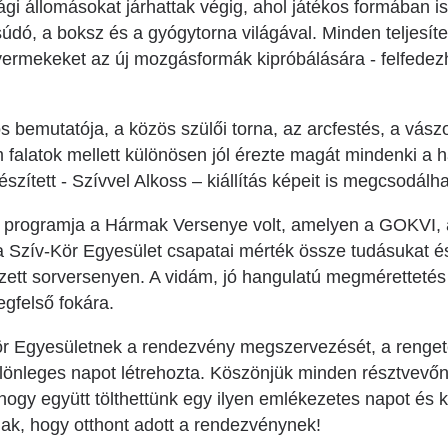
gi állomásokat járhattak végig, ahol játékos formában 
súdó, a boksz és a gyógytorna világával. Minden teljesítet
gyermekeket az új mozgásformák kipróbálására - felfedez
emutatója, a közös szülői torna, az arcfestés, a vászo
m falatok mellett különösen jól érezte magát mindenki a 
szített - Szívvel Alkoss – kiállítás képeit is megcsodálh
b programja a Hármak Versenye volt, amelyen a GOKVI,
 Szív-Kör Egyesület csapatai mérték össze tudásukat é
ezett sorversenyen. A vidám, jó hangulatú megméretteté
egfelső fokára.
ör Egyesületnek a rendezvény megszervezését, a renget
különleges napot létrehozta. Köszönjük minden résztvevő
ogy együtt tölthettünk egy ilyen emlékezetes napot és 
k, hogy otthont adott a rendezvénynek!