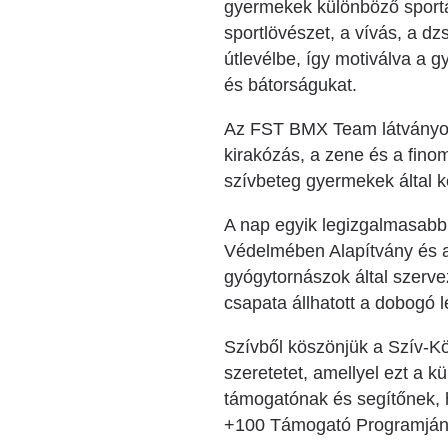
gyermekek különböző sportá
sportlövészet, a vívás, a dz
útlevélbe, így motiválva a 
és bátorságukat.
Az FST BMX Team látványos b
kirakózás, a zene és a fino
szívbeteg gyermekek által ké
A nap egyik legizgalmasab
Védelmében Alapítvány és a
gyógytornászok által szerv
csapata állhatott a dobogó l
Szívből köszönjük a Szív-K
szeretetet, amellyel ezt a 
támogatónak és segítőnek, h
+100 Támogató Programjána