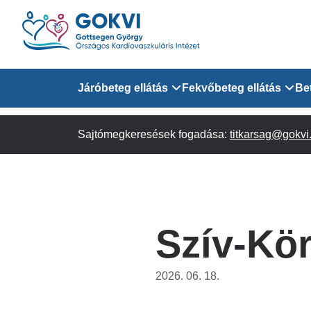
Ugrás
a
tartalomra
Domain
Járóbeteg ellátás
Fekvőbeteg ellátás
Be
menu
Sajtómegkeresések fogadása:
Járóbeteg Információk
Felnőtt Kardiológiai 
titkarsag@gokvi
for
Szakrendeléseink
Felnőtt Szívsebészeti
Érsebészeti Osztály
GOKVI
Felnőtt Kardiovaszku
Szív-Kö
(main)
Felnőtt Szív- és Érse
AITO
2026. 06. 18.
Sürgősségi Betegellá