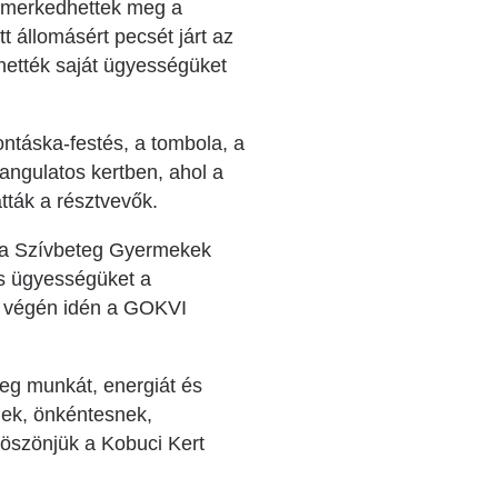
ismerkedhettek meg a
t állomásért pecsét járt az
hették saját ügyességüket
ntáska-festés, a tombola, a
hangulatos kertben, ahol a
atták a résztvevők.
 a Szívbeteg Gyermekek
s ügyességüket a
s végén idén a GOKVI
eg munkát, energiát és
nek, önkéntesnek,
köszönjük a Kobuci Kert