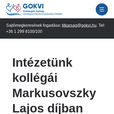
Ugrás
a
tartalomra
Sajtómegkeresések fogadása:
titkarsag@gokvi.hu
. Tel:
+36 1 299 8100/100
Intézetünk
kollégái
Markusovszky
Lajos díjban