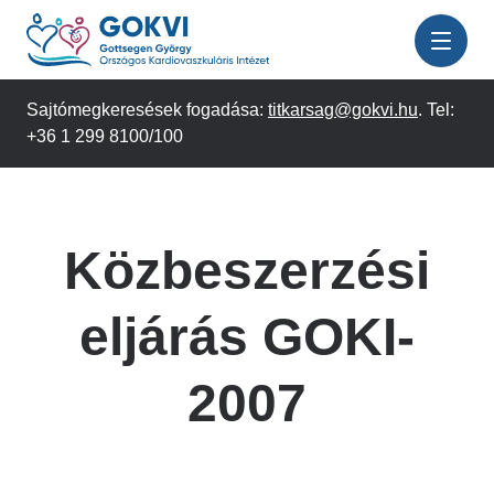
Ugrás
a
tartalomra
Sajtómegkeresések fogadása:
titkarsag@gokvi.hu
. Tel:
+36 1 299 8100/100
Közbeszerzési
eljárás GOKI-
2007