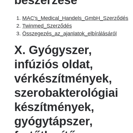
beszerzése
MAC's_Medical_Handels_GmbH_Szerződés
Twinmed_Szerződés
Összegezés_az_ajanlatok_elbírálásáról
X. Gyógyszer,
infúziós oldat,
vérkészítmények,
szerobakterológiai
készítmények,
gyógytápszer,