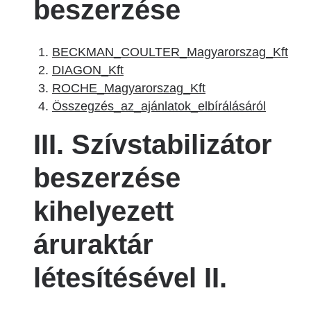
beszerzése
BECKMAN_COULTER_Magyarorszag_Kft
DIAGON_Kft
ROCHE_Magyarorszag_Kft
Összegzés_az_ajánlatok_elbírálásáról
III. Szívstabilizátor
beszerzése
kihelyezett
áruraktár
létesítésével II.