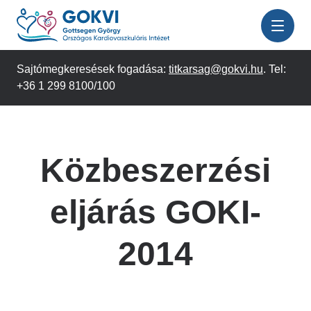
Ugrás
a
tartalomra
Sajtómegkeresések fogadása:
titkarsag@gokvi.hu
. Tel:
+36 1 299 8100/100
Közbeszerzési
eljárás GOKI-
2014