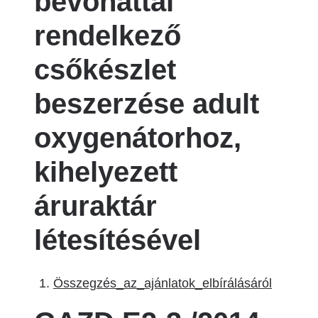
bevonattal
rendelkező
csőkészlet
beszerzése adult
oxygenátorhoz,
kihelyezett
áruraktár
létesítésével
Összegzés_az_ajánlatok_elbírálásáról