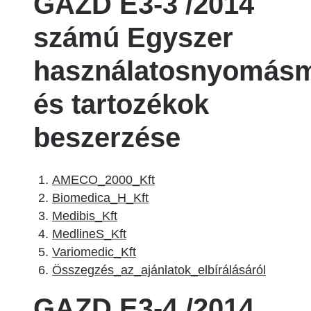
GAZD E3-3 /2014
számú Egyszer
használatosnyomás
és tartozékok
beszerzése
AMECO_2000_Kft
Biomedica_H_Kft
Medibis_Kft
MedlineS_Kft
Variomedic_Kft
Összegzés_az_ajánlatok_elbírálásáról
GAZD E3-4 /2014