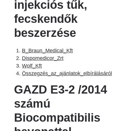
injekciós tűk,
fecskendők
beszerzése
B_Braun_Medical_Kft
Dispomedicor_Zrt
Wolf_Kft
Összegzés_az_ajánlatok_elbírálásáról
GAZD E3-2 /2014
számú
Biocompatibilis