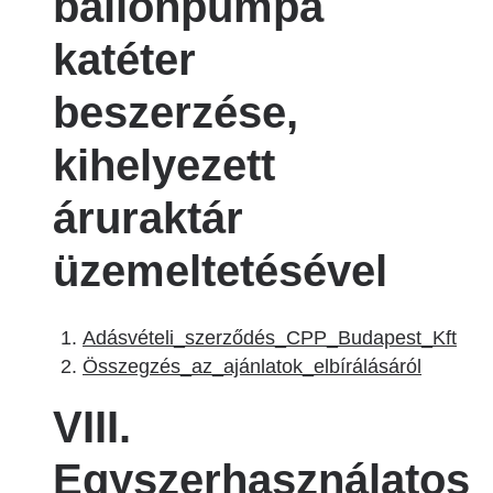
ballonpumpa
katéter
beszerzése,
kihelyezett
áruraktár
üzemeltetésével
Adásvételi_szerződés_CPP_Budapest_Kft
Összegzés_az_ajánlatok_elbírálásáról
VIII.
Egyszerhasználatos