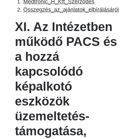
Medtronic_H_Kft_Szerződés
Összegzés_az_ajánlatok_elbírálásáról
XI. Az Intézetben
működő PACS és
a hozzá
kapcsolódó
képalkotó
eszközök
üzemeltetés-
támogatása,