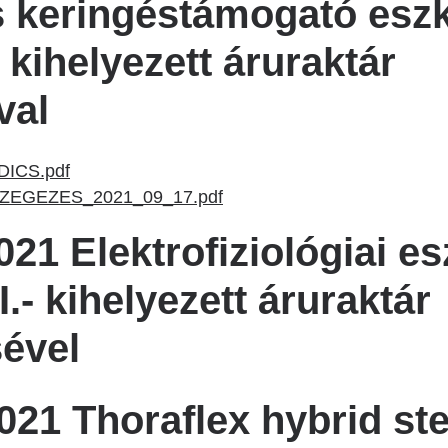
 keringéstámogató esz
 kihelyezett áruraktár
val
ICS.pdf
EGEZES_2021_09_17.pdf
21 Elektrofiziológiai e
.- kihelyezett áruraktár
ével
21 Thoraflex hybrid ste