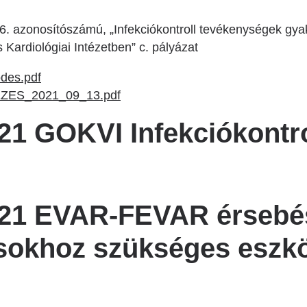
 azonosítószámú, „Infekciókontroll tevékenységek gyak
ardiológiai Intézetben” c. pályázat
des.pdf
ES_2021_09_13.pdf
1 GOKVI Infekciókontro
21 EVAR-FEVAR érsebés
sokhoz szükséges eszk