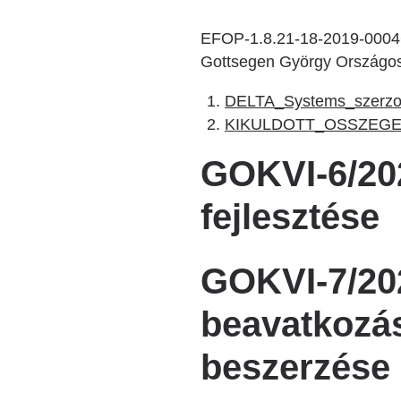
EFOP-1.8.21-18-2019-00046.
Gottsegen György Országos K
DELTA_Systems_szerzo
KIKULDOTT_OSSZEGEZ
GOKVI-6/202
fejlesztése
GOKVI-7/20
beavatkozá
beszerzése