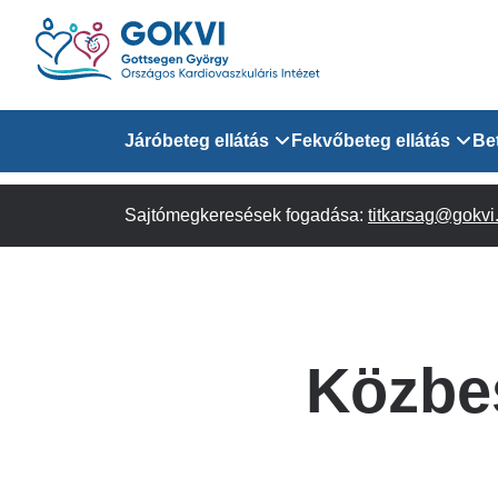
Ugrás
a
tartalomra
Domain
Járóbeteg ellátás
Fekvőbeteg ellátás
Be
menu
Sajtómegkeresések fogadása:
Járóbeteg Információk
Felnőtt Kardiológiai 
titkarsag@gokvi
for
Szakrendeléseink
Felnőtt Szívsebészeti
Érsebészeti Osztály
GOKVI
Felnőtt Kardiovaszku
Közbes
(main)
Felnőtt Szív- és Érse
AITO
Sürgősségi Betegellá