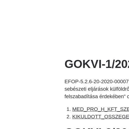
Katéter Terápiás Oszt
Kardiológiai Képalko
Radiológiai Osztály
GOKVI-1/20
EFOP-5.2.6-20-2020-00007. 
sebészeti eljárások külföld
felszabadítása érdekében” c
MED_PRO_H_KFT_SZE
KIKULDOTT_OSSZEGEZ