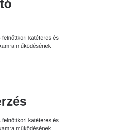
tó
elnőttkori katéteres és
zívkamra működésének
erzés
elnőttkori katéteres és
zívkamra működésének