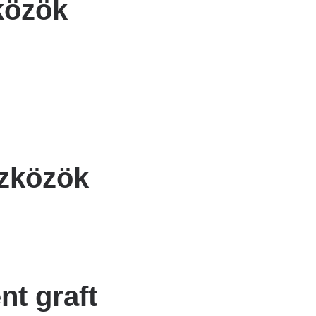
közök
szközök
nt graft