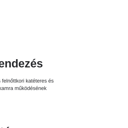
rendezés
elnőttkori katéteres és
zívkamra működésének