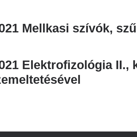
21 Mellkasi szívók, szűr
1 Elektrofizológia II., 
zemeltetésével