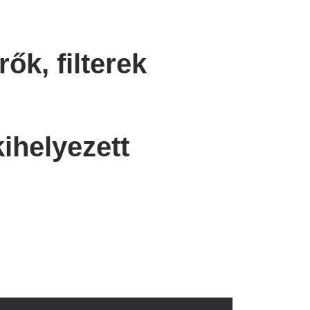
ők, filterek
kihelyezett