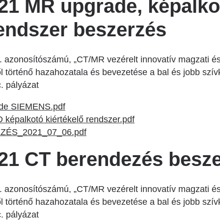
21 MR upgrade, képalko
rendszer beszerzés
azonosítószámú, „CT/MR vezérelt innovatív magzati és f
ről történő hazahozatala és bevezetése a bal és jobb s
. pályázat
e SIEMENS.pdf
alkotó kiértékelő rendszer.pdf
ÉS_2021_07_06.pdf
21 CT berendezés besz
azonosítószámú, „CT/MR vezérelt innovatív magzati és f
ről történő hazahozatala és bevezetése a bal és jobb s
. pályázat