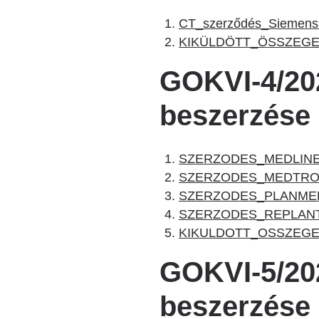
CT_szerződés_Siemens
KIKÜLDÖTT_ÖSSZEGEZ
GOKVI-4/202
beszerzése k
SZERZODES_MEDLINE
SZERZODES_MEDTRON
SZERZODES_PLANMED
SZERZODES_REPLANT
KIKULDOTT_OSSZEGE
GOKVI-5/202
beszerzése