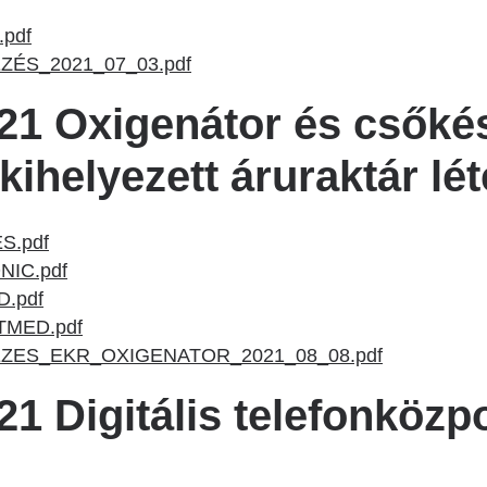
.pdf
ÉS_2021_07_03.pdf
1 Oxigenátor és csőkés
ihelyezett áruraktár lét
S.pdf
IC.pdf
.pdf
MED.pdf
ZES_EKR_OXIGENATOR_2021_08_08.pdf
1 Digitális telefonközp