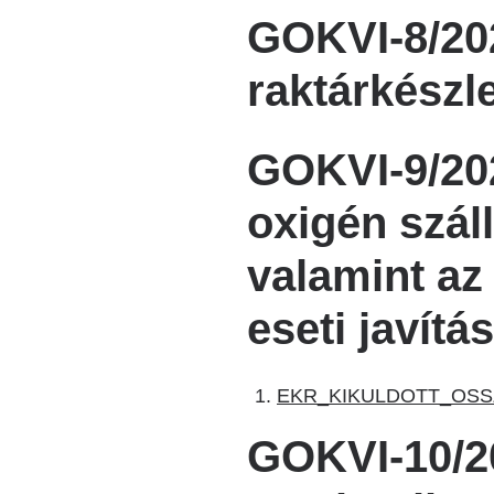
GOKVI-8/20
raktárkészle
GOKVI-9/202
oxigén szál
valamint az
eseti javítá
EKR_KIKULDOTT_OSS
GOKVI-10/2