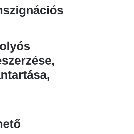
nszignációs
olyós
eszerzése,
ntartása,
hető