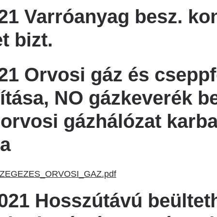
21 Varróanyag besz. ko
t bizt.
1 Orvosi gáz és cseppf
lítása, NO gázkeverék b
 orvosi gázhálózat karba
sa
ZEGEZES_ORVOSI_GAZ.pdf
021 Hosszútávú beültet