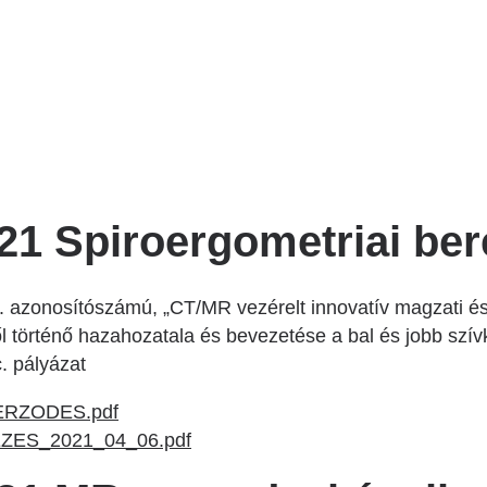
Betegtájékoztatók
ály
Rehabilitáció Füreden
Patika ügyeleti link Pest
Látogatóknak
vármegyére vonatkozóan
tó Osztály
Szolgáltatásaink
Egészségértés
A szív atlasza
Nemzeti szívinfarktus regiszter
21 Spiroergometriai be
azonosítószámú, „CT/MR vezérelt innovatív magzati és f
ről történő hazahozatala és bevezetése a bal és jobb s
. pályázat
RZODES.pdf
ES_2021_04_06.pdf