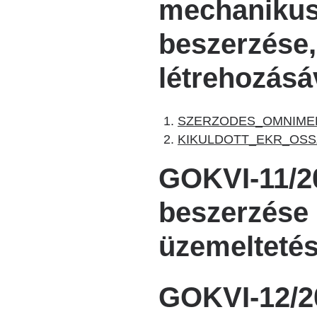
mechanikus
beszerzése,
létrehozásá
SZERZODES_OMNIMED
KIKULDOTT_EKR_OSSZ
GOKVI-11/20
beszerzése I
üzemeltetés
GOKVI-12/20