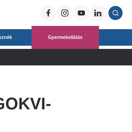
Social
ég
oznék
Gyermekellátás
áz
 GOKVI-