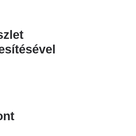
zlet
esítésével
ont