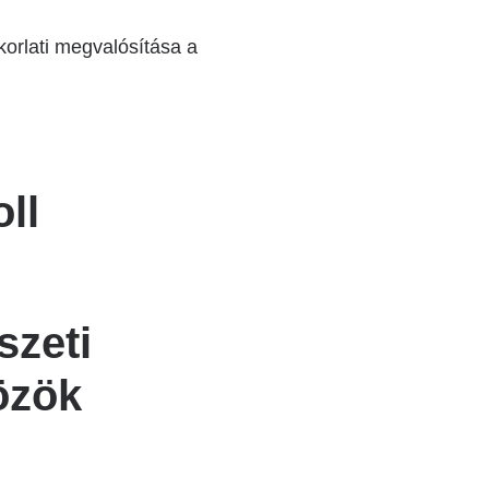
orlati megvalósítása a
ll
zeti
özök