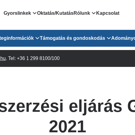
Domain
Gyorslinkek
Oktatás/Kutatás
Rólunk
Kapcsolat
menu
Járóbeteg Irányítási Rendszer
Bemutatkozás/vezetős
teginformációk
Támogatás és gondoskodás
Adomány
for
Országos Online Várólista
Rendezvényeink
Rendszer
Osztály
.hu
Orvosaink
. Tel: +36 1 299 8100/100
Pszichológusok
Híreink
GOKVI
EESZT - Egészségablak
 Osztály
Beavatkozások
Gyógytornászok
Dolgozz a GOKVI-ban!
EESZT - Információs portál
(alt)
Vizsgálatok
Gyógyszertár
Pályázatok
Sürgősségi ügyeletkereső
láris ITO
Leletek és laboreredmények
Csoportos foglalkozások
Egészségfejlesztő kórh
zerzési eljárás
lekérése
felnőtt betegeinknek
Egységes alapellátási ügyeleti
bészet
Közérdekű adatok
rendszer
Egészségügyi dokumentáció
Prevenció
2021
kikérő lap
Háziorvosi körzetek Pest
tó Osztály
Szociális munkás
vármegyére vonatkozóan