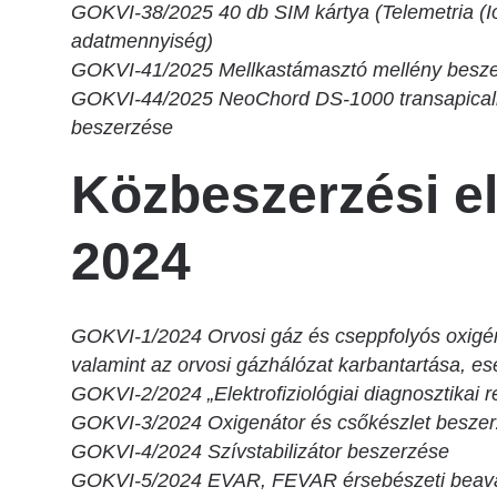
GOKVI-38/2025 40 db SIM kártya (Telemetria (
adatmennyiség)
GOKVI-41/2025 Mellkastámasztó mellény besz
GOKVI-44/2025 NeoChord DS-1000 transapicali
beszerzése
Közbeszerzési e
2024
GOKVI-1/2024 Orvosi gáz és cseppfolyós oxigén
valamint az orvosi gázhálózat karbantartása, ese
GOKVI-2/2024 „Elektrofiziológiai diagnosztikai
GOKVI-3/2024 Oxigenátor és csőkészlet besze
GOKVI-4/2024 Szívstabilizátor beszerzése
GOKVI-5/2024 EVAR, FEVAR érsebészeti beav