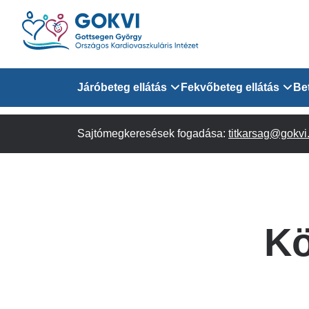
Ugrás
a
tartalomra
Domain
Járóbeteg ellátás
Fekvőbeteg ellátás
Be
menu
Sajtómegkeresések fogadása:
Járóbeteg Információk
Felnőtt Kardiológiai 
titkarsag@gokvi
for
Szakrendeléseink
Felnőtt Szívsebészeti
Érsebészeti Osztály
GOKVI
Felnőtt Kardiovaszku
Kö
(main)
Felnőtt Szív- és Érse
AITO
Sürgősségi Betegellá