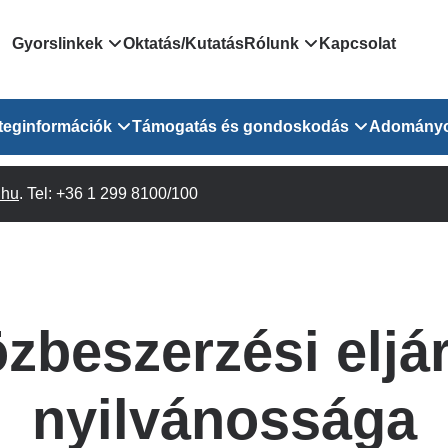
Domain
Gyorslinkek
Oktatás/Kutatás
Rólunk
Kapcsolat
menu
Járóbeteg Irányítási Rendszer
Bemutatkozás/vezetős
teginformációk
Támogatás és gondoskodás
Adomány
for
Országos Online Várólista
Rendezvényeink
Rendszer
Osztály
.hu
Orvosaink
. Tel: +36 1 299 8100/100
Pszichológusok
Híreink
GOKVI
EESZT - Egészségablak
 Osztály
Beavatkozások
Gyógytornászok
Dolgozz a GOKVI-ban!
EESZT - Információs portál
(alt)
Vizsgálatok
Gyógyszertár
Pályázatok
Sürgősségi ügyeletkereső
láris ITO
Leletek és laboreredmények
Csoportos foglalkozások
Egészségfejlesztő kórh
zbeszerzési eljá
lekérése
felnőtt betegeinknek
Egységes alapellátási ügyeleti
bészet
Közérdekű adatok
rendszer
Egészségügyi dokumentáció
Prevenció
nyilvánossága
kikérő lap
Háziorvosi körzetek Pest
tó Osztály
Szociális munkás
vármegyére vonatkozóan