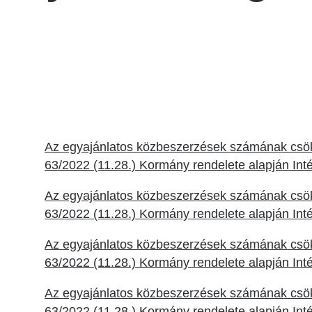
Betegtájékoztatók
ály
Rehabilitáció Füreden
Patika ügyeleti link Pest
Látogatóknak
vármegyére vonatkozóan
tó Osztály
Szolgáltatásaink
Egészségértés
A szív atlasza
Nemzeti szívinfarktus regiszter
Az egyajánlatos közbeszerzések számának csökk
63/2022 (11.28.) Kormány rendelete alapján Int
Az egyajánlatos közbeszerzések számának csökk
63/2022 (11.28.) Kormány rendelete alapján Int
Az egyajánlatos közbeszerzések számának csökk
63/2022 (11.28.) Kormány rendelete alapján Int
Az egyajánlatos közbeszerzések számának csökk
63/2022 (11.28.) Kormány rendelete alapján Int