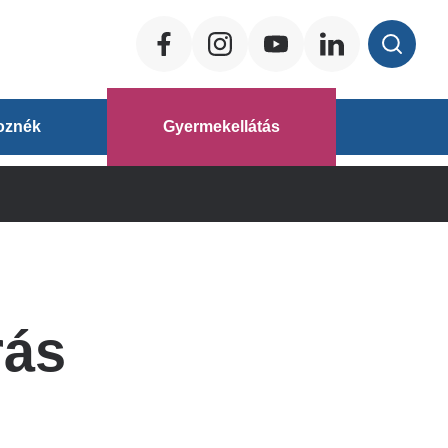
Social
ég
oznék
Gyermekellátás
áz
rás