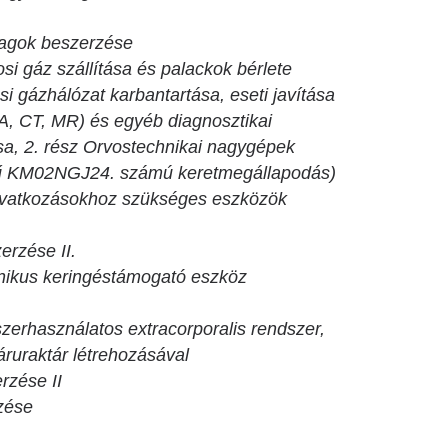
agok beszerzése
 gáz szállítása és palackok bérlete
osi gázhálózat karbantartása, eseti javítása
, CT, MR) és egyéb diagnosztikai
sa, 2. rész Orvostechnikai nagygépek
sű KM02NGJ24. számú keretmegállapodás)
vatkozásokhoz szükséges eszközök
erzése II.
ikus keringéstámogató eszköz
erhasználatos extracorporalis rendszer,
ruraktár létrehozásával
rzése II
zése