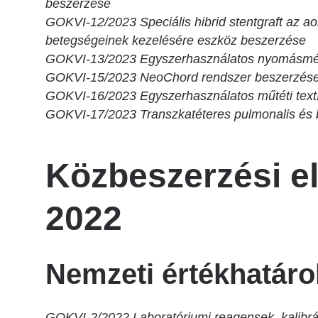
beszerzése
GOKVI-12/2023 Speciális hibrid stentgraft az a
betegségeinek kezelésére eszköz beszerzése
GOKVI-13/2023 Egyszerhasználatos nyomásmér
GOKVI-15/2023 NeoChord rendszer beszerzés
GOKVI-16/2023 Egyszerhasználatos műtéti textí
GOKVI-17/2023 Transzkatéteres pulmonalis és b
Közbeszerzési e
2022
Nemzeti értékhatáro
GOKVI-2/2022 Laboratóriumi reagensek, kalibrát