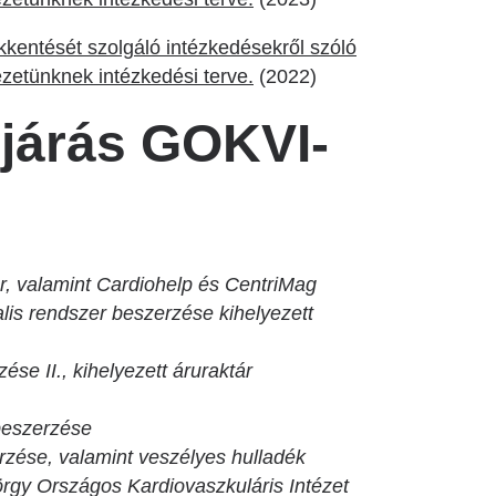
entését szolgáló intézkedésekről szóló
ézetünknek intézkedési terve.
(2022)
ljárás GOKVI-
r, valamint Cardiohelp és CentriMag
is rendszer beszerzése kihelyezett
e II., kihelyezett áruraktár
 beszerzése
zése, valamint veszélyes hulladék
örgy Országos Kardiovaszkuláris Intézet