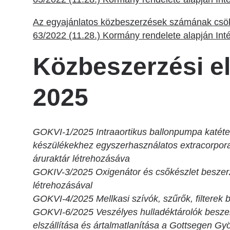
Az egyajánlatos közbeszerzések számának csökk
63/2022 (11.28.) Kormány rendelete alapján Int
Közbeszerzési e
2025
GOKVI-1/2025 Intraaortikus ballonpumpa katéte
készülékekhez egyszerhasználatos extracorporal
áruraktár létrehozásáva
GOKIV-3/2025 Oxigenátor és csőkészlet beszerzés
létrehozásával
GOKVI-4/2025 Mellkasi szívók, szűrők, filterek
GOKVI-6/2025 Veszélyes hulladéktárolók beszer
elszállítása és ártalmatlanítása a Gottsegen Gy