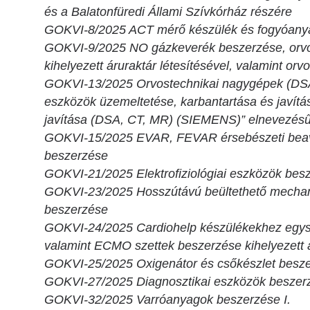
és a Balatonfüredi Állami Szívkórház részére
GOKVI-8/2025 ACT mérő készülék és fogyóany
GOKVI-9/2025 NO gázkeverék beszerzése, orvosi
kihelyezett áruraktár létesítésével, valamint orv
GOKVI-13/2025 Orvostechnikai nagygépek (DSA
eszközök üzemeltetése, karbantartása és javítá
javítása (DSA, CT, MR) (SIEMENS)” elnevezé
GOKVI-15/2025 EVAR, FEVAR érsebészeti bea
beszerzése
GOKVI-21/2025 Elektrofiziológiai eszközök besz
GOKVI-23/2025 Hosszútávú beültethető mechan
beszerzése
GOKVI-24/2025 Cardiohelp készülékekhez egysz
valamint ECMO szettek beszerzése kihelyezett á
GOKVI-25/2025 Oxigenátor és csőkészlet besze
GOKVI-27/2025 Diagnosztikai eszközök beszer
GOKVI-32/2025 Varróanyagok beszerzése I.