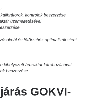
e
alibrátorok, kontrolok beszerzése
aktár üzemeltetésével
beszerzése
zásoknál és főtörzshöz optimalizált stent
e kihelyezett áruraktár létrehozásával
ok beszerzése
ljárás GOKVI-