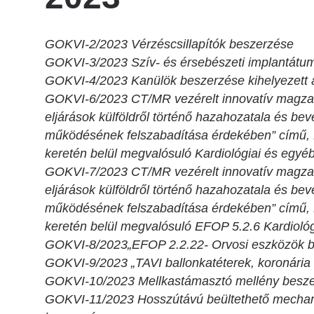
GOKVI-2/2023 Vérzéscsillapítók beszerzése
GOKVI-3/2023 Szív- és érsebészeti implantátu
GOKVI-4/2023 Kanülök beszerzése kihelyezett 
GOKVI-6/2023 CT/MR vezérelt innovatív magzati 
eljárások külföldről történő hazahozatala és be
működésének felszabadítása érdekében” című,
keretén belül megvalósuló Kardiológiai és egyéb
GOKVI-7/2023 CT/MR vezérelt innovatív magzati 
eljárások külföldről történő hazahozatala és be
működésének felszabadítása érdekében” című,
keretén belül megvalósuló EFOP 5.2.6 Kardiológi
GOKVI-8/2023„EFOP 2.2.22- Orvosi eszközök b
GOKVI-9/2023 „TAVI ballonkatéterek, koronária
GOKVI-10/2023 Mellkastámasztó mellény besz
GOKVI-11/2023 Hosszútávú beültethető mechan