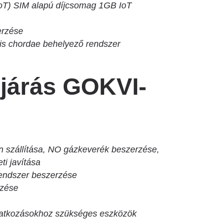
IoT) SIM alapú díjcsomag 1GB IoT
erzése
s chordae behelyező rendszer
ljárás GOKVI-
 szállítása, NO gázkeverék beszerzése,
ti javítása
 rendszer beszerzése
rzése
atkozásokhoz szükséges eszközök