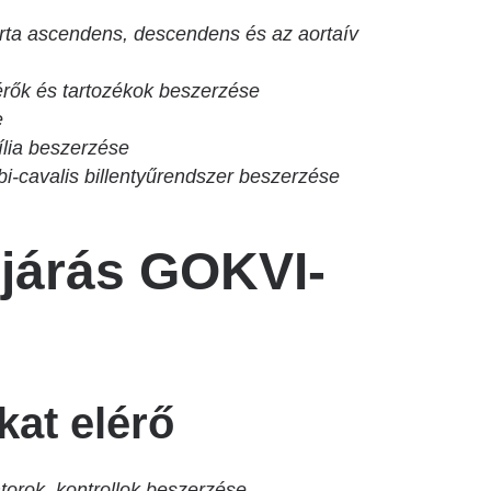
orta ascendens, descendens és az aortaív
ők és tartozékok beszerzése
e
lia beszerzése
i-cavalis billentyűrendszer beszerzése
ljárás GOKVI-
kat elérő
orok, kontrollok beszerzése