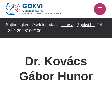
Ugrás
a
tartalomra
Sajtómegkeresések fogadása:
titkarsag@gokvi.hu
. Tel:
+36 1 299 8100/100
Dr. Kovács
Gábor Hunor