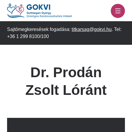
Ugrás
a
tartalomra
Sajtómegkeresések fogadása:
titkarsag@gokvi.hu
. Tel:
+36 1 299 8100/100
Dr. Prodán
Zsolt Lóránt