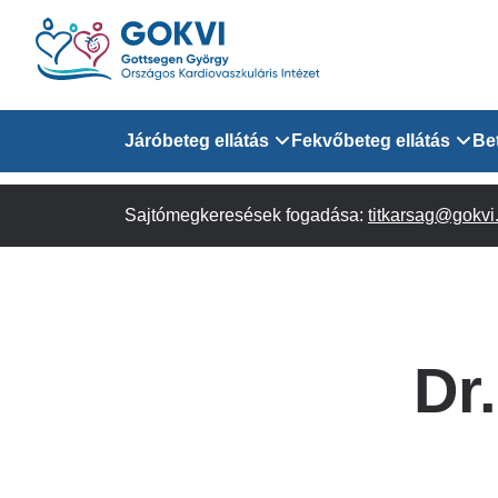
Ugrás
a
tartalomra
Domain
Járóbeteg ellátás
Fekvőbeteg ellátás
Be
menu
Sajtómegkeresések fogadása:
Járóbeteg Információk
Felnőtt Kardiológiai 
titkarsag@gokvi
for
Szakrendeléseink
Felnőtt Szívsebészeti
Érsebészeti Osztály
GOKVI
Felnőtt Kardiovaszku
Dr
(main)
Felnőtt Szív- és Érse
AITO
Sürgősségi Betegellá