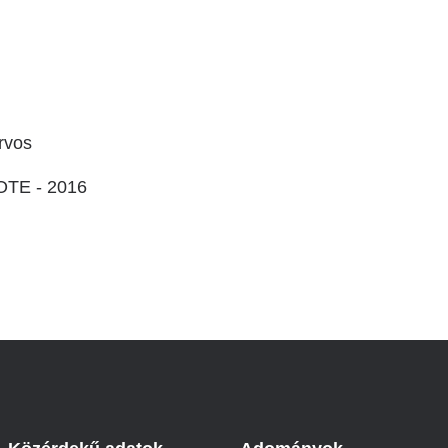
Betegtájékoztatók
ály
Rehabilitáció Füreden
Patika ügyeleti link Pest
Látogatóknak
vármegyére vonatkozóan
tó Osztály
Szolgáltatásaink
Egészségértés
A szív atlasza
rvos
Nemzeti szívinfarktus regiszter
SOTE - 2016