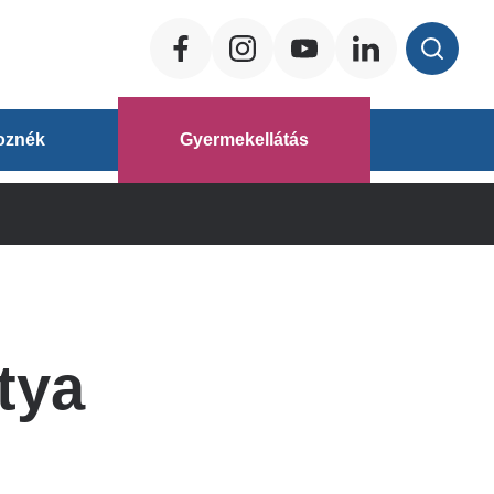
Social
ég
oznék
Gyermekellátás
áz
tya