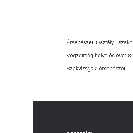
Katéter Terápiás Oszt
Kardiológiai Képalko
Radiológiai Osztály
Érsebészeti Osztály - szako
Végzettség helye és éve: 
Szakvizsgák: érsebészet