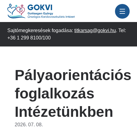
Ugrás
a
tartalomra
Sajtómegkeresések fogadása:
titkarsag@gokvi.hu
. Tel:
+36 1 299 8100/100
Pályaorientációs
foglalkozás
Intézetünkben
2026. 07. 08.