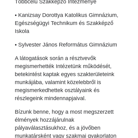
Többcélú Szakképző Intézménye
• Kanizsay Dorottya Katolikus Gimnázium,
Egészségügyi Technikum és Szakképző
Iskola
• Sylvester János Református Gimnázium
A látogatások során a résztvevők
megismerhették Intézetünk működését,
betekintést kaptak egyes szakterületeink
munkájába, valamint közelebbről is
megismerkedhettek osztályaink és
részlegeink mindennapjaival.
Bízunk benne, hogy a most megszerzett
élmények hozzájárulnak
pályaválasztásukhoz, és a jövőben
munkatársként vagy szakmai gyakorlaton