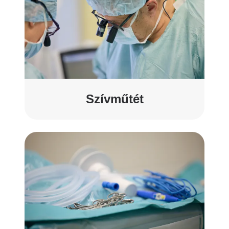
Szívműtét