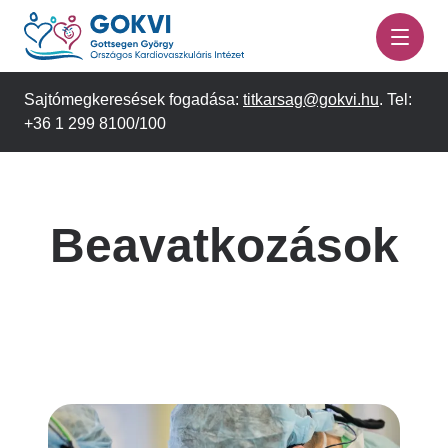
Ugrás
a
tartalomra
Sajtómegkeresések fogadása:
titkarsag@gokvi.hu
. Tel:
+36 1 299 8100/100
Beavatkozások