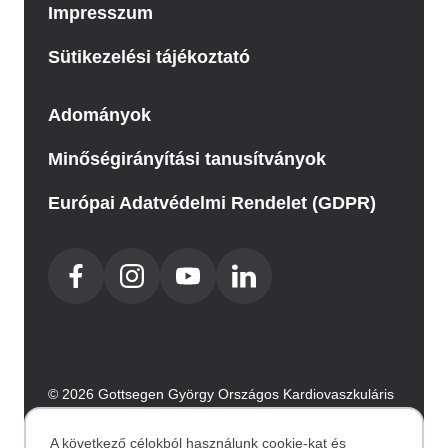
Impresszum
Sütikezelési tájékoztató
Adományok
Minőségirányítási tanusítványok
Európai Adatvédelmi Rendelet (GDPR)
© 2026 Gottsegen György Országos Kardiovaszkuláris
Intézet. Minden jog fenntartva.
Az oldalt az Integral Vision készítette.
A következő célokból használunk cookie-kat és